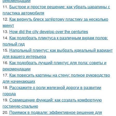
рекомендации
11.
Быстрое и простое решение: как убрать царапины с
пластика автомобиля
12.
Как вернуть блеск затёртому пластику за несколько
минут
13.
How did the city develop over the centuries
14.
Как подобрать плинтуса к различным видам полов:
полный гид
15.
Напольный плинтус: как выбрать идеальный вариант
для вашего интерьера
16.
Как подобрать лучший плинтус для пола: советы и
рекомендации
17.
Как повесить картины на стену: полное руководство
для начинающих
18.
Расскажите о роли железной дороги в развитии
города
19.
Совмещение функций: как создать комфортную
гостиную-спальню
20.
Приямок в подвале: эффективное решение для