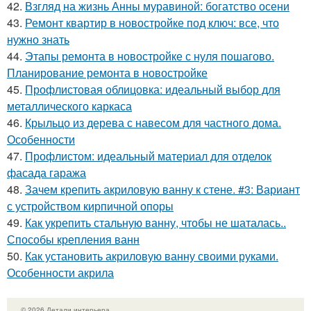
42.
Взгляд на жизнь Анны муравиной: богатство осени
43.
Ремонт квартир в новостройке под ключ: все, что
нужно знать
44.
Этапы ремонта в новостройке с нуля пошагово.
Планирование ремонта в новостройке
45.
Профлистовая облицовка: идеальный выбор для
металлического каркаса
46.
Крыльцо из дерева с навесом для частного дома.
Особенности
47.
Профлистом: идеальный материал для отделок
фасада гаража
48.
Зачем крепить акриловую ванну к стене. #3: Вариант
с устройством кирпичной опоры
49.
Как укрепить стальную ванну, чтобы не шаталась..
Способы крепления ванн
50.
Как установить акриловую ванну своими руками.
Особенности акрила
© 2026 Детали интерьера