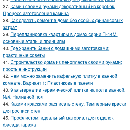
37.
Камин своими руками декоративный из коробок.
Процесс изготовления камина
38.
Как сделать ремонт в доме без особых финансовых
затрат
39.
Перепланировка квартиры в домах серии П-44М:
основные этапы и принципы
40.
Где хранить банки с домашними заготовками:
практичные советы
41.
Строительство дома из пенопласта своими руками:
простые инструкции
42.
Чем можно заменить кафельную плитку в ванной
комнате. Вариант 1: Пластиковые панели
43.
9 альтернатив керамической плитке на пол в ванной.
№4. Наливной пол
44.
Какими красками расписать стену. Темперные краски
для росписи стен
45.
Профлистом: идеальный материал для отделок
фасада гаража