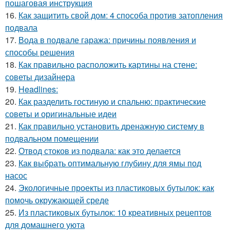
пошаговая инструкция
16.
Как защитить свой дом: 4 способа против затопления
подвала
17.
Вода в подвале гаража: причины появления и
способы решения
18.
Как правильно расположить картины на стене:
советы дизайнера
19.
Headlines:
20.
Как разделить гостиную и спальню: практические
советы и оригинальные идеи
21.
Как правильно установить дренажную систему в
подвальном помещении
22.
Отвод стоков из подвала: как это делается
23.
Как выбрать оптимальную глубину для ямы под
насос
24.
Экологичные проекты из пластиковых бутылок: как
помочь окружающей среде
25.
Из пластиковых бутылок: 10 креативных рецептов
для домашнего уюта