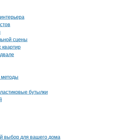
 интерьера
истов
я
льной сцены
х квартир
одвале
и методы
пластиковые бутылки
й
ый выбор для вашего дома