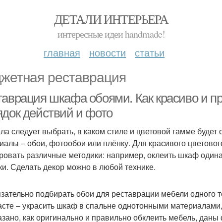
ДЕТАЛИ ИНТЕРЬЕРА
интересные идеи handmade!
главная
новости
статьи
жетная реставрация
таврация шкафа обоями. Как красиво и п
ядок действий и фото
ла следует выбрать, в каком стиле и цветовой гамме буде
иалы – обои, фотообои или плёнку. Для красивого цветово
ровать различные методики: например, оклеить шкаф одина
ки. Сделать декор можно в любой технике.
зательно подбирать обои для реставрации мебели одного т
асте – украсить шкаф в спальне однотонными материалами
азано, как оригинально и правильно обклеить мебель, даны 