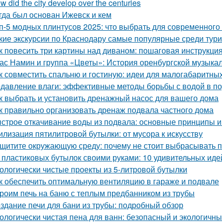
w did the city develop over the centuries
гда был основан Ижевск и кем
п-5 модных плинтусов 2025: что выбрать для современного
кие экскурсии по Краснодару самые популярные среди тур
к повесить три картины над диваном: пошаговая инструкци
ас Намин и группа «Цветы»: История оренбургской музыка
к совместить спальню и гостиную: идеи для малогабаритны
давление влаги: эффективные методы борьбы с водой в п
к выбрать и установить дренажный насос для вашего дома
к правильно организовать дренаж подвала частного дома
строе откачивание воды из подвала: основные принципы 
илизация пятилитровой бутылки: от мусора к искусству
щитите окружающую среду: почему не стоит выбрасывать 
 пластиковых бутылок своими руками: 10 удивительных иде
ологически чистые проекты из 5-литровой бутылки
к обеспечить оптимальную вентиляцию в гараже и подвале
роим печь на баню с теплым предбанником из трубы
здание печи для бани из трубы: подробный обзор
ологически чистая пена для ванн: безопасный и экологичн