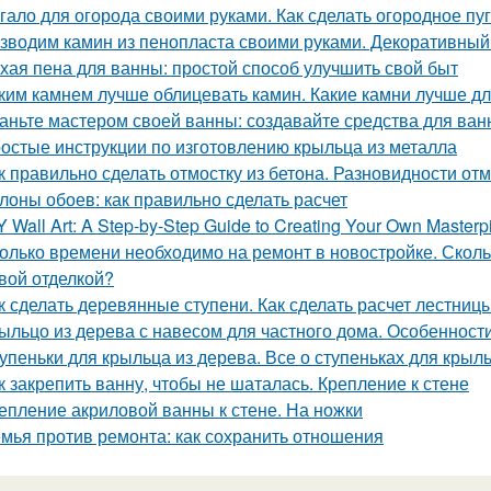
гало для огорода своими руками. Как сделать огородное п
зводим камин из пенопласта своими руками. Декоративный
хая пена для ванны: простой способ улучшить свой быт
ким камнем лучше облицевать камин. Какие камни лучше д
аньте мастером своей ванны: создавайте средства для ва
остые инструкции по изготовлению крыльца из металла
к правильно сделать отмостку из бетона. Разновидности от
лоны обоев: как правильно сделать расчет
Y Wall Art: A Step-by-Step Guide to Creating Your Own Masterp
олько времени необходимо на ремонт в новостройке. Сколь
вой отделкой?
к сделать деревянные ступени. Как сделать расчет лестниц
ыльцо из дерева с навесом для частного дома. Особенност
упеньки для крыльца из дерева. Все о ступеньках для крыл
к закрепить ванну, чтобы не шаталась. Крепление к стене
епление акриловой ванны к стене. На ножки
мья против ремонта: как сохранить отношения