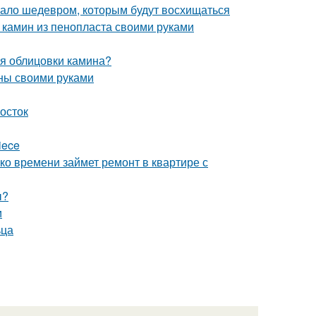
угало шедевром, которым будут восхищаться
 камин из пенопласта своими руками
ля облицовки камина?
нны своими руками
мосток
iece
ко времени займет ремонт в квартире с
ы?
и
ьца