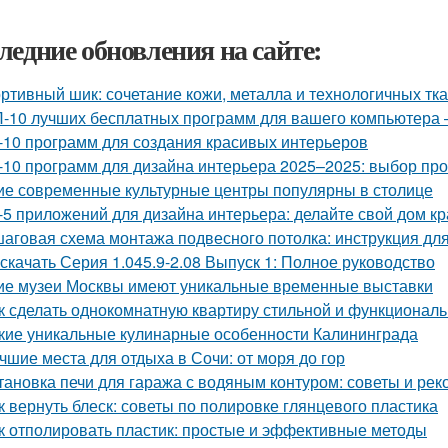
ледние обновления на сайте:
ртивный шик: сочетание кожи, металла и технологичных тк
-10 лучших бесплатных программ для вашего компьютера 
-10 программ для создания красивых интерьеров
-10 программ для дизайна интерьера 2025–2025: выбор п
ие современные культурные центры популярны в столице
-5 приложений для дизайна интерьера: делайте свой дом к
аговая схема монтажа подвесного потолка: инструкция д
 скачать Серия 1.045.9-2.08 Выпуск 1: Полное руководство
ие музеи Москвы имеют уникальные временные выставки
к сделать однокомнатную квартиру стильной и функционал
кие уникальные кулинарные особенности Калининграда
чшие места для отдыха в Сочи: от моря до гор
тановка печи для гаража с водяным контуром: советы и ре
к вернуть блеск: советы по полировке глянцевого пластика
к отполировать пластик: простые и эффективные методы