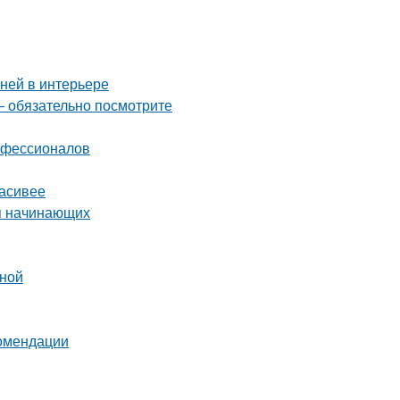
аней в интерьере
– обязательно посмотрите
рофессионалов
расивее
ля начинающих
ьной
комендации