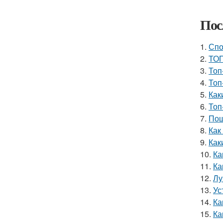
Пос
1.
Спо
2.
ТОП
3.
Топ
4.
Топ
5.
Как
6.
Топ
7.
Пош
8.
Как
9.
Как
10.
Ка
11.
Ка
12.
Лу
13.
Ус
14.
Ка
15.
Ка