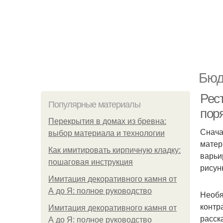
Бюд
Рес
Популярные материалы
пор
Перекрытия в домах из бревна:
Снача
выбор материала и технологии
матер
Как имитировать кирпичную кладку:
варьи
пошаговая инструкция
рисун
Имитация декоративного камня от
А до Я: полное руководство
Необя
контр
Имитация декоративного камня от
расск
А до Я: полное руководство