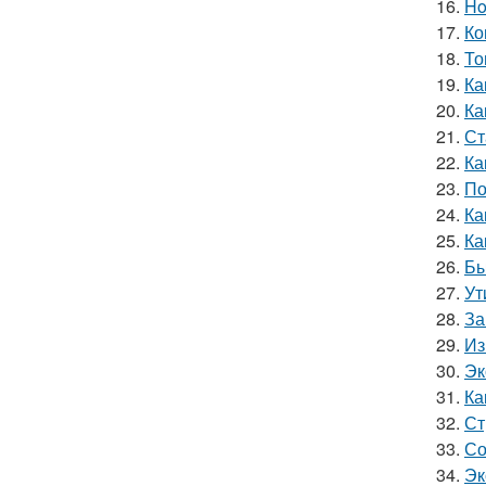
16.
Ho
17.
Ко
18.
То
19.
Ка
20.
Ка
21.
Ст
22.
Ка
23.
По
24.
Ка
25.
Ка
26.
Бы
27.
Ут
28.
За
29.
Из
30.
Эк
31.
Ка
32.
Ст
33.
Со
34.
Эк