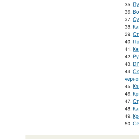
35.
Пу
36.
Во
37.
Су
38.
Ка
39.
Ст
40.
Пр
41.
Ка
42.
Ру
43.
DI
44.
Ск
черно
45.
Ка
46.
Кр
47.
Ст
48.
Ка
49.
Кр
50.
Се