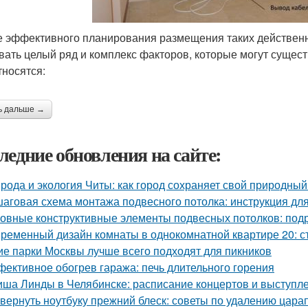
е эффективного планирования размещения таких действен
вать целый ряд и комплекс факторов, которые могут сущес
тносятся:
ь дальше →
ледние обновления на сайте:
рода и экология Читы: как город сохраняет свой природны
аговая схема монтажа подвесного потолка: инструкция д
овные конструктивные элементы подвесных потолков: под
ременный дизайн комнаты в однокомнатной квартире 20: ст
ие парки Москвы лучше всего подходят для пикников
ективное обогрев гаража: печь длительного горения
ша Линды в Челябинске: расписание концертов и выступл
 вернуть ноутбуку прежний блеск: советы по удалению цара