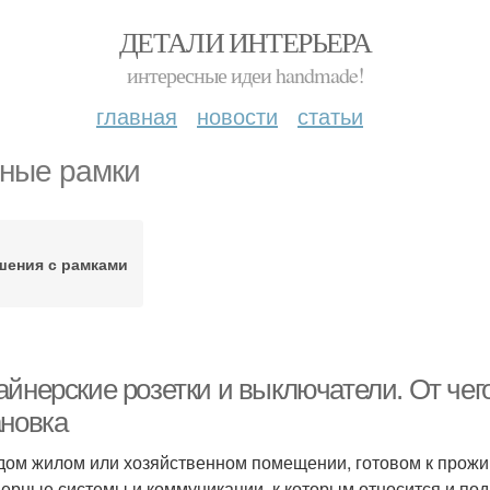
ДЕТАЛИ ИНТЕРЬЕРА
интересные идеи handmade!
главная
новости
статьи
ные рамки
шения с рамками
айнерские розетки и выключатели. От чег
ановка
дом жилом или хозяйственном помещении, готовом к прож
ерные системы и коммуникации, к которым относится и по