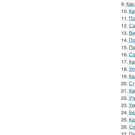
9.
Как
10.
Ка
11.
По
12.
Со
13.
Ве
14.
По
15.
Пр
16.
Со
17.
Ка
18.
Ул
19.
Ка
20.
Ст
21.
Ка
22.
Ут
23.
Уд
24.
Бе
25.
Ка
26.
Со
27.
Пр