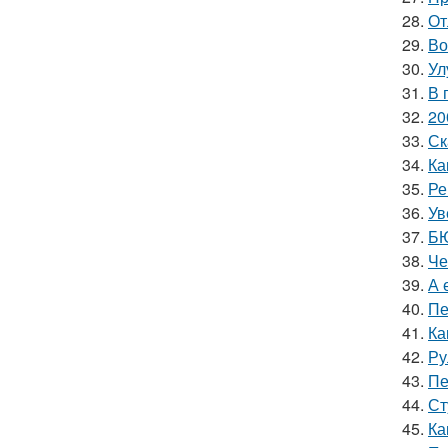
28.
От
29.
Во
30.
Ул
31.
В 
32.
20
33.
Ск
34.
Ка
35.
Ре
36.
Ув
37.
БЮ
38.
Че
39.
А 
40.
Пе
41.
Ка
42.
Ру
43.
Пе
44.
Ст
45.
Ка