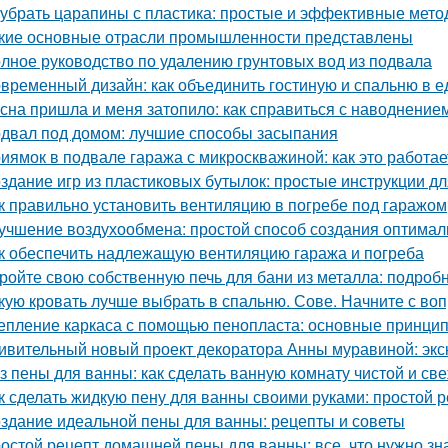
 убрать царапины с пластика: простые и эффективные мет
кие основные отрасли промышленности представлены
лное руководство по удалению грунтовых вод из подвала
временный дизайн: как объединить гостиную и спальню в 
сна пришла и меня затопило: как справиться с наводнение
двал под домом: лучшие способы засыпания
иямок в подвале гаража с микроскважиной: как это работае
здание игр из пластиковых бутылок: простые инструкции д
к правильно установить вентиляцию в погребе под гаражом
учшение воздухообмена: простой способ создания оптимал
к обеспечить надлежащую вентиляцию гаража и погреба
ройте свою собственную печь для бани из металла: подроб
кую кровать лучше выбрать в спальню. Сове. Начните с воп
епление каркаса с помощью пенопласта: основные принци
ивительный новый проект декоратора Анны муравиной: эк
з пены для ванны: как сделать ванную комнату чистой и св
к сделать жидкую пену для ванны своими руками: простой 
здание идеальной пены для ванны: рецепты и советы
остой рецепт домашней пены для ванны: все, что нужно зн