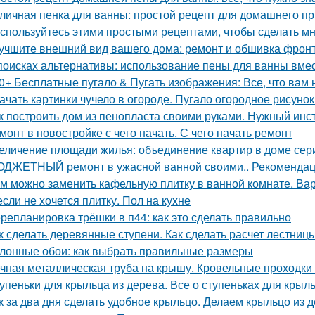
личная пенка для ванны: простой рецепт для домашнего п
спользуйтесь этими простыми рецептами, чтобы сделать м
учшите внешний вид вашего дома: ремонт и обшивка фрон
поисках альтернативы: использование пены для ванны вмес
0+ Бесплатные пугало & Пугать изображения: Все, что вам 
ачать картинки чучело в огороде. Пугало огородное рисунок
к построить дом из пенопласта своими руками. Нужный инс
монт в новостройке с чего начать. С чего начать ремонт
еличение площади жилья: объединение квартир в доме сер
ДЖЕТНЫЙ ремонт в ужасной ванной своими.. Рекомендац
м можно заменить кафельную плитку в ванной комнате. Ва
если не хочется плитку. Пол на кухне
репланировка трёшки в п44: как это сделать правильно
к сделать деревянные ступени. Как сделать расчет лестниц
лонные обои: как выбрать правильные размеры
чная металлическая труба на крышу. Кровельные проходки 
упеньки для крыльца из дерева. Все о ступеньках для крыл
к за два дня сделать удобное крыльцо. Делаем крыльцо из 