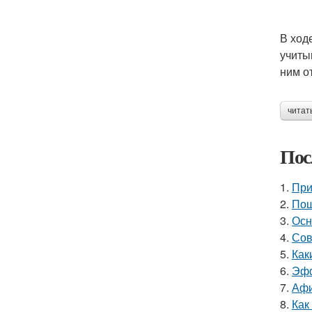
В ход
учиты
ним о
читат
Пос
1.
При
2.
Пош
3.
Осн
4.
Сов
5.
Как
6.
Эфф
7.
Афи
8.
Как