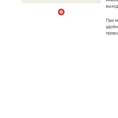
выход
При н
удобн
прово