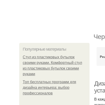
Чер
Популярные материалы
Ре
Стул из пластиковых бутылок
своими руками. Комфортный стул
из пластиковых бутылок своими
руками
Топ бесплатных программ для
Диз
дизайна интерьера: выбор
уст
профессионалов
В каж
инжен