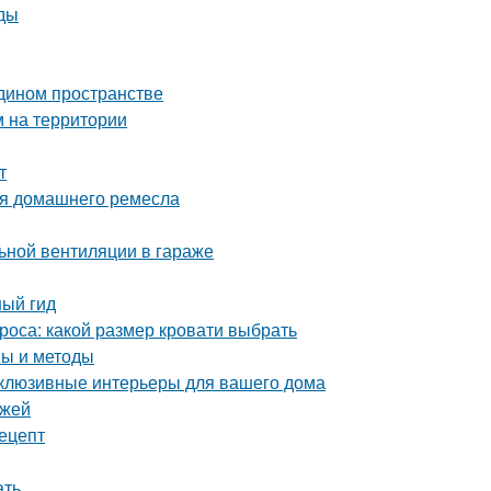
оды
едином пространстве
м на территории
т
ля домашнего ремесла
ьной вентиляции в гараже
ный гид
роса: какой размер кровати выбрать
пы и методы
склюзивные интерьеры для вашего дома
ежей
рецепт
ать