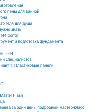
риготовления
ного пены для ванной
тона
то геля для душа
нужно знать
 (44 фото)
трумент и подготовка фундамента
ии П-44
ии специалистов
риант 1: Пластиковые панели
ы?
Master Flash
ьца
дерева за один день: подробный мастер-класс