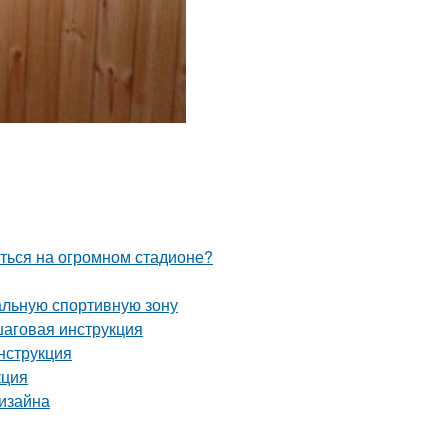
иться на огромном стадионе?
альную спортивную зону
шаговая инструкция
нструкция
кция
дизайна