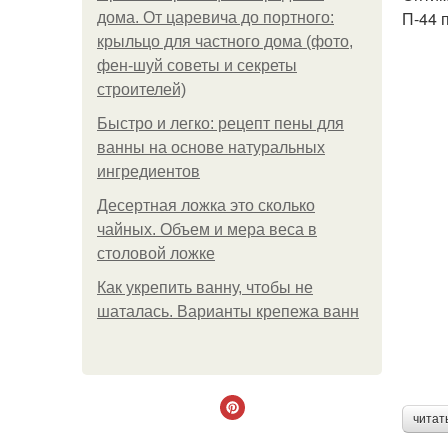
П-44 
дома. От царевича до портного:
крыльцо для частного дома (фото,
фен-шуй советы и секреты
строителей)
Быстро и легко: рецепт пены для
ванны на основе натуральных
ингредиентов
Десертная ложка это сколько
чайных. Объем и мера веса в
столовой ложке
Как укрепить ванну, чтобы не
шаталась. Варианты крепежа ванн
читат