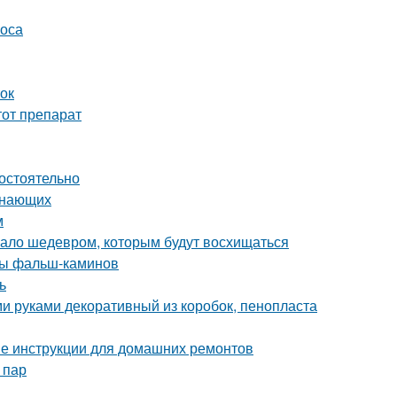
соса
ток
тот препарат
мостоятельно
инающих
м
угало шедевром, которым будут восхищаться
ды фальш-каминов
ь
и руками декоративный из коробок, пенопласта
ые инструкции для домашних ремонтов
 пар