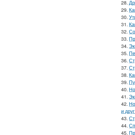
28.
Др
29.
Ка
30.
Ут
31.
Ка
32.
Со
33.
Пр
34.
Эк
35.
Пе
36.
Ст
37.
Ст
38.
Ка
39.
Пу
40.
Но
41.
Эк
42.
Но
и дру
43.
Ст
44.
Сп
45.
Пр