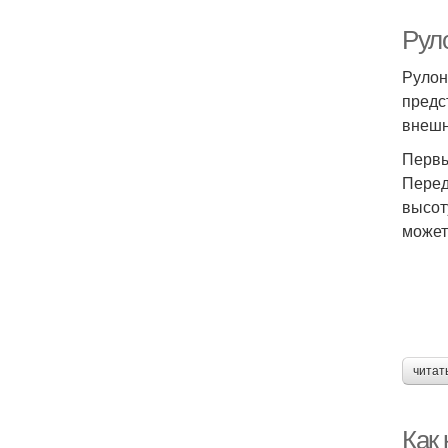
Рул
Рулон
предс
внешн
Первы
Перед
высот
может
читат
Как 