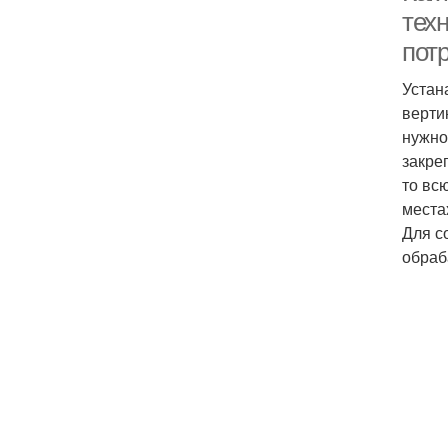
техн
пот
Устан
верти
нужно
закре
то вс
места
Для с
обраб