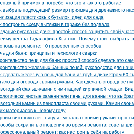
енажный приямок в погребе: что это и как это работает
к выбрать подходящий размер приямка для дренажного на
илизация пластиковых бутылок: идеи для сада
к построить схему вытяжки в гараже без подвала
здание пугала на даче: простой способ защитить свой учас
еимущества Тадалафила-Ксантис: Почему стоит выбрать э
ономь на ремонте: 10 проверенных способов
чь для бани: принципы и технологии сварки
роительство печи для бани: простой способ сделать это са
роительство железных банных печей: руководство для нач
к сделать железную печь для бани из трубы диаметром 50 с
гало для огорода своими руками. Как сделать огородное п
вогодний фальш-камин с имитацией кирпичной кладки. Ви
ологически чистые заменители пены для ванны: что выбрат
вогодний камин из пенопласта своими руками. Камин своим
гих материалов к Новому году
роим винтовую лестницу из металла своими руками: прост
особы сохранить отношения во время ремонта: советы для
офессиональный ремонт: как настроить себя на работу