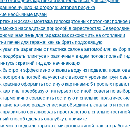
ало огородное: картинки и мастер-классы для создания
рашное чучело на огороде: история рисунка
кие необычные музеи
ртежи и эскизы монтажа гипсокартонных потолков: полное 
е можно насладиться природой в окрестностях Северодвин
ономичная печь для гаража: как сэкономить на отоплении
п-8 печей для гаража: как выбрать подходящую
к удалить царапины с пластика салона автомобиля: выбор 
к подобрать плинтуса к различным видам полов: полный ги
интусы: краткий гид для начинающих
к быстро и эффективно откачать воду из подвала: пошагов
к построить погреб на участке с высоким уровнем грунтовы
к красиво оформить гостиную картинами: 5 простых правил
к картины преобразуют интерьер гостиной: советы по выб
к гармонично совместить гостиную и спальню: практические
нкциональное разделение: как объединить спальню и гости
к правильно организовать пространство в спальне-гостиной
ный способ сделать опалубку в приямке
иямок в подвале гаража с микроскважиной: как это работае