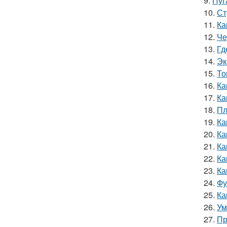
9.
Пуг
10.
Ст
11.
Ка
12.
Че
13.
Гд
14.
Эк
15.
То
16.
Ка
17.
Ка
18.
Пл
19.
Ка
20.
Ка
21.
Ка
22.
Ка
23.
Ка
24.
Фу
25.
Ка
26.
Ум
27.
Пр