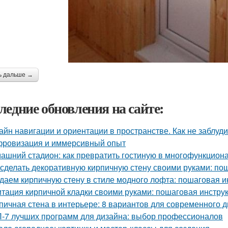
ь дальше →
ледние обновления на сайте:
айн навигации и ориентации в пространстве. Как не заблуд
ровизация и иммерсивный опыт
ашний стадион: как превратить гостиную в многофункцион
 сделать декоративную кирпичную стену своими руками: по
даем кирпичную стену в стиле модного лофта: пошаговая и
тация кирпичной кладки своими руками: пошаговая инстру
пичная стена в интерьере: 8 вариантов для современного 
-7 лучших программ для дизайна: выбор профессионалов