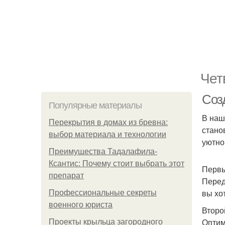
Чет
Соз
Популярные материалы
В наш
Перекрытия в домах из бревна:
стано
выбор материала и технологии
уютно
Преимущества Тадалафила-
Ксантис: Почему стоит выбрать этот
Первы
препарат
Перед
вы хо
Профессиональные секреты
военного юриста
Второ
Оптим
Проекты крыльца загородного