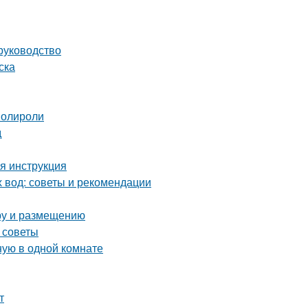
руководство
ска
полироли
д
ая инструкция
х вод: советы и рекомендации
ору и размещению
 советы
ную в одной комнате
т