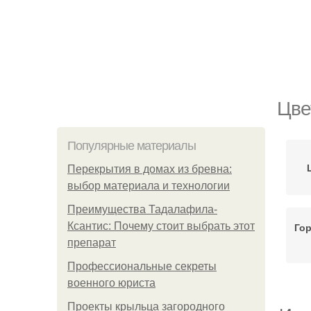
Цве
Популярные материалы
Перекрытия в домах из бревна:
выбор материала и технологии
Преимущества Тадалафила-
Ксантис: Почему стоит выбрать этот
Го
препарат
Профессиональные секреты
военного юриста
Проекты крыльца загородного