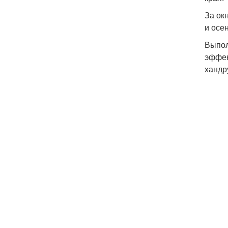
За ок
и осе
Выпол
эффек
хандр