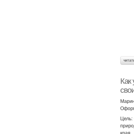
читат
Как
сво
Марин
Оформ
Цель:
приро
края.