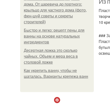
Из 
дома. От царевича до портного:
Пласт
крыльцо для частного дома (фото,
творч
фен-шуй советы и секреты
10 кр
строителей)
Быстро и легко: рецепт пены для
### З
ванны на основе натуральных
Пласт
ингредиентов
бутыл
Десертная ложка это сколько
освещ
чайных. Объем и мера веса в
столовой ложке
Как укрепить ванну, чтобы не
шаталась. Варианты крепежа ванн