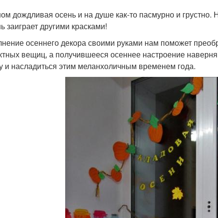
ном дождливая осень и на душе как-то пасмурно и грустно. 
нь заиграет другими красками!
нение осеннего декора своими руками нам поможет преобр
тных вещиц, а получившееся осеннее настроение наверняк
у и насладиться этим меланхоличным временем года.