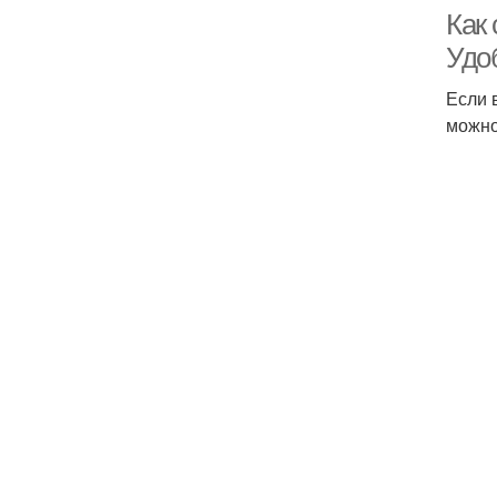
Как
Удо
Если 
можно