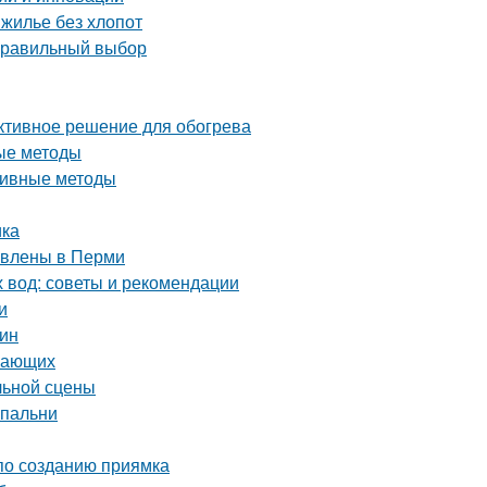
 жилье без хлопот
 правильный выбор
ективное решение для обогрева
ые методы
ктивные методы
ика
тавлены в Перми
х вод: советы и рекомендации
и
тин
инающих
льной сцены
спальни
 по созданию приямка