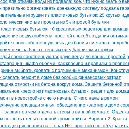
сос для откачки воды из подвала: все, что нужно знать о в
к правильно организовать дренажную систему подвала гар
ивительные игрушки из пластиковых бутылок: 25 крутых ид
ологически чистые проекты из 5-литровой бутылки
 пластиковых бутылок: 10 креативных рецептов для домаш
учшение воздухообмена: простой способ создания оптимал
ройте свою собственную печь для бани из металла: подроб
роим печь на баню с теплым предбанником из трубы
здай свою собственную твёрдую пену для ванны: простой 
ставрация шкафа обоями. Как красиво и правильно провест
причин выбрать кровать с подъемным механизмом. Констру
к сделать ремонт в доме без особых финансовых затрат
лщина отмостки из бетона вокруг дома. Защита бетонной о
икальное кресло из пластиковых бутылок: рецепт для дома
монт в новостройке с чего начать. С чего начать ремонт
еличение площади жилья: объединение квартир в доме сер
 + вариантов чем отделать стены в ванной комнате. Отделк
м покрыть стены в ванной кроме плитки. Вариант 2: Краска
аска для рисования на стенах №1: простой способ украсить