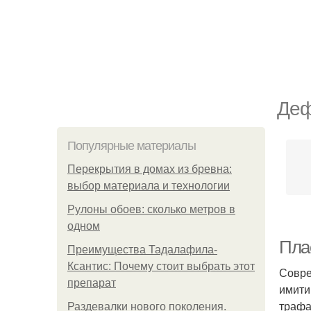
Деф
Популярные материалы
Перекрытия в домах из бревна:
выбор материала и технологии
Рулоны обоев: сколько метров в
одном
Пла
Преимущества Тадалафила-
Ксантис: Почему стоит выбрать этот
Совре
препарат
имити
трафа
Раздевалки нового поколения.