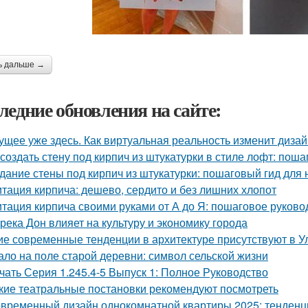
ь дальше →
ледние обновления на сайте:
ущее уже здесь. Как виртуальная реальность изменит диза
 создать стену под кирпич из штукатурки в стиле лофт: пош
дание стены под кирпич из штукатурки: пошаговый гид для
тация кирпича: дешево, сердито и без лишних хлопот
тация кирпича своими руками от А до Я: пошаговое руково
 река Дон влияет на культуру и экономику города
ие современные тенденции в архитектуре присутствуют в У
ало на поле старой деревни: символ сельской жизни
чать Серия 1.245.4-5 Выпуск 1: Полное Руководство
кие театральные постановки рекомендуют посмотреть
временный дизайн однокомнатной квартиры 2025: тенденц