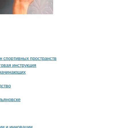
йн спортивных пространств
аговая инструкция
 начинающих
дство
льяновске
ии и инновации