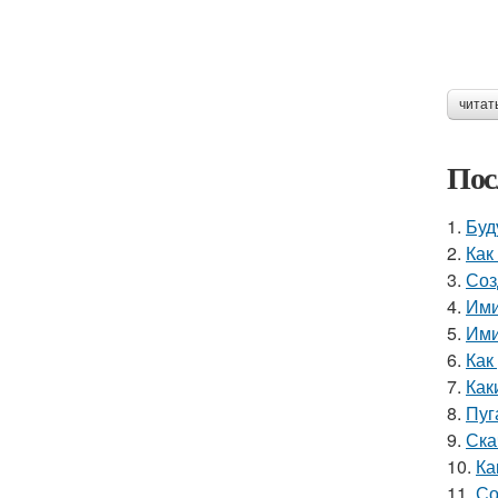
читат
Пос
1.
Буд
2.
Как
3.
Соз
4.
Ими
5.
Ими
6.
Как
7.
Как
8.
Пуг
9.
Ска
10.
Ка
11.
Со