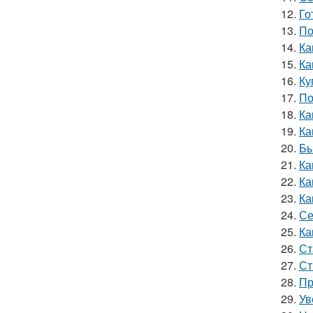
12.
Го
13.
По
14.
Ка
15.
Ка
16.
Ку
17.
По
18.
Ка
19.
Ка
20.
Бы
21.
Ка
22.
Ка
23.
Ка
24.
Се
25.
Ка
26.
Ст
27.
Ст
28.
Пр
29.
Ув