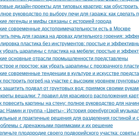
товые дизайн-проекты для типовых квартир: как обустроить
лное руководство по выбору печи для гаража: как сделать
кие легенды и мифы связаны с историей города
кие современные достопримечательности есть в Москве
пить печь для гаража на дровах длительного горения: эфф
лировка пластика без инструментов: простые и эффективн
к убрать царапины с пластика на мебели: простые и эффе
кие основные отрасли промышленности представлены
строе и простое: как убрать царапины с прозрачного пласт
кие современные тенденции в культуре и искусстве предс
к построить погреб на участке с высоким уровнем грунтовы
к защитить подвал от грунтовых вод: приямок своими рукам
креты вешалки: 7 правил для красивого расположения кар
к повесить картины на стену: полное руководство для нач
ас Намин и группа «Цветы»: История оренбургской музыка
ильные и практичные решения для разделения гостиной и 
облемы с дренажными приямками и их решение
еличьте плодородие своего подворийского участка: советы