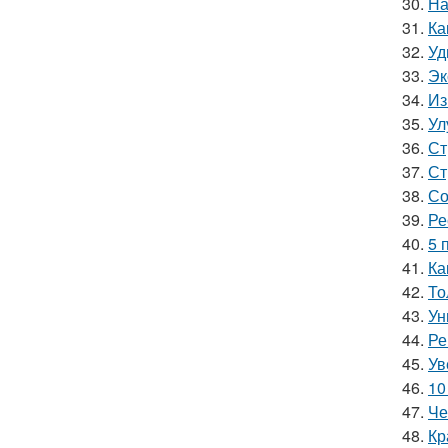
30.
На
31.
Ка
32.
Уд
33.
Эк
34.
Из
35.
Ул
36.
Ст
37.
Ст
38.
Со
39.
Ре
40.
5 
41.
Ка
42.
То
43.
Ун
44.
Ре
45.
Ув
46.
10
47.
Че
48.
Кр