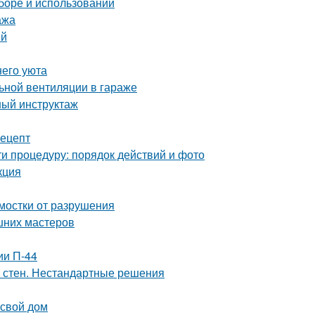
ыборе и использовании
ажа
ей
него уюта
ьной вентиляции в гараже
ный инструктаж
рецепт
и процедуру: порядок действий и фото
кция
тмостки от разрушения
шних мастеров
ии П-44
а стен. Нестандартные решения
 свой дом