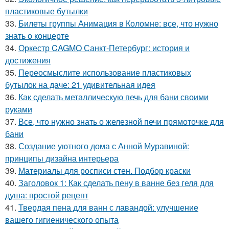
пластиковые бутылки
33.
Билеты группы Анимация в Коломне: все, что нужно
знать о концерте
34.
Оркестр CAGMO Санкт-Петербург: история и
достижения
35.
Переосмыслите использование пластиковых
бутылок на даче: 21 удивительная идея
36.
Как сделать металлическую печь для бани своими
руками
37.
Все, что нужно знать о железной печи прямоточке для
бани
38.
Создание уютного дома с Анной Муравиной:
принципы дизайна интерьера
39.
Материалы для росписи стен. Подбор краски
40.
Заголовок 1: Как сделать пену в ванне без геля для
душа: простой рецепт
41.
Твердая пена для ванн с лавандой: улучшение
вашего гигиенического опыта