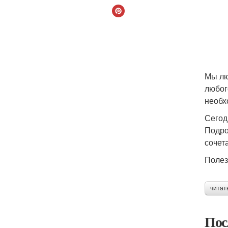
Мы лю
любог
необх
Сегод
Подро
сочет
Полез
читат
Пос