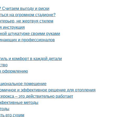
 Считаем выгоду и риски
иться на огромном стадионе?
нтерьер, не жертвуя стилем
я инструкция
вной штукатурке своими руками
чинающих и профессионалов
иль и комфорт в каждой детали
ство
 по оформлению
нкциональное помещение
ономичное и эффективное решение для отопления
серокса – это действительно работает
эффективные методы
етоды
ть его сухим