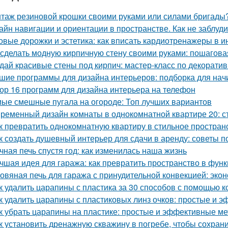
таж резиновой крошки своими руками или силами бригады?
айн навигации и ориентации в пространстве. Как не заблуд
овые дорожки и эстетика: как вписать кардиотренажеры в и
 сделать модную кирпичную стену своими руками: пошагова
дай красивые стены под кирпич: мастер-класс по декорати
шие программы для дизайна интерьеров: подборка для на
ор 16 программ для дизайна интерьера на телефон
ые смешные пугала на огороде: Топ лучших вариантов
ременный дизайн комнаты в однокомнатной квартире 20: ст
к превратить однокомнатную квартиру в стильное простран
к создать душевный интерьер для сдачи в аренду: советы
чная печь спустя год: как изменилась наша жизнь
чшая идея для гаража: как превратить пространство в фу
овяная печь для гаража с принудительной конвекцией: эк
к удалить царапины с пластика за 30 способов с помощью к
к удалить царапины с пластиковых линз очков: простые и 
к убрать царапины на пластике: простые и эффективные м
к установить дренажную скважину в погребе, чтобы сохрани