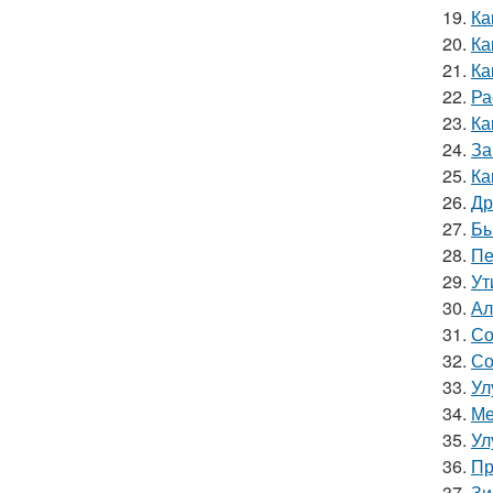
19.
Ка
20.
Ка
21.
Ка
22.
Ра
23.
Ка
24.
За
25.
Ка
26.
Др
27.
Бы
28.
Пе
29.
Ут
30.
Ал
31.
Со
32.
Со
33.
Ул
34.
Ме
35.
Ул
36.
Пр
37.
Зи