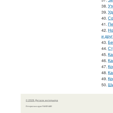
38.
Ут
39.
Уд
40.
Со
41.
Пе
42.
Но
и дру
43.
Бе
44.
Ст
45.
Ка
46.
Ка
47.
Ко
48.
Ка
49.
Кр
50.
Ши
© 2026 Детали интерьера
Интересные идеи Handmade!