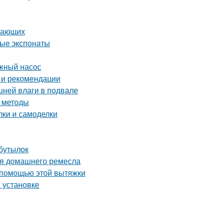
инающих
ные экспонаты
жный насос
 и рекомендации
шней влаги в подвале
и методы
ки и самоделки
 бутылок
ля домашнего ремесла
 помощью этой вытяжки
и установке