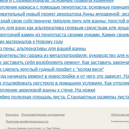
епление каркаса с помощью пенопласта: основные принци
ивительный новый проект декоратора Анны муравиной: эк
здай свою собственную твёрдую пену для ванны: простой 
ну для ванн как альтернатива гелевым средствам для душа
вогодний камин из пенопласта своими руками. Камин своим
гих материалов к Новому году
з пены: альтернативы для вашей ванны
роительство гаража из металлопрофиля: руководство для
к заставить себя возобновить ремонт. Как заставить законч
к сделать круглый годный профит с "колом веси"
гда начинать ремонт в новостройке и от чего это зависит. Н
к отшлифовать оргстекло в домашних условиях. Как отполи
епление акриловой ванны к стене. На ножки
фер полезная площадь листа. Стандартные размеры лист
Контакты
Пользовательское соглашение
Обратная св
Политика конфидециальности
Копирование раз
г. Москва, Довженко улица 4 корп.1, м. Парк Победы