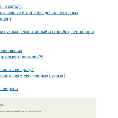
пы и методы
склюзивные интерьеры для вашего дома
рецепт
и руками декоративный из коробок, пенопласта
 начинающих
ить ремонт поскорее?!!
ачинать ли сразу?
ровать оргстекло своими руками?
а шифера
язь
решено при указании обратной гиперссылки.