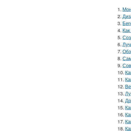
1.
Мон
2.
Диз
3.
Бег
4.
Как
5.
Соз
6.
Луч
7.
Обз
8.
Сам
9.
Сов
10.
Ка
11.
Ка
12.
Ве
13.
Лу
14.
Др
15.
Ка
16.
Ка
17.
Ка
18.
Ка