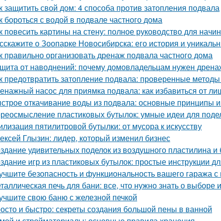
к защитить свой дом: 4 способа против затопления подвала
к бороться с водой в подвале частного дома
к повесить картины на стену: полное руководство для нач
сскажите о Зоопарке Новосибирска: его история и уникаль
к правильно организовать дренаж подвала частного дома
щита от наводнений: почему домовладельцам нужен дрена
к предотвратить затопление подвала: проверенные методы
енажный насос для приямка подвала: как избавиться от ли
строе откачивание воды из подвала: основные принципы 
реосмысление пластиковых бутылок: умные идеи для подел
илизация пятилитровой бутылки: от мусора к искусству
ексей Глызин: лидер, который изменил бизнес
здание удивительных поделок из воздушного пластилина и
здание игр из пластиковых бутылок: простые инструкции д
учшите безопасность и функциональность вашего гаража с
таллическая печь для бани: все, что нужно знать о выборе 
учшите свою баню с железной печкой
осто и быстро: секреты создания большой пены в ванной
мой и стройматериалы: основные правила хранения