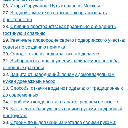
26.
Игорь Саруханов: Путь к славе из Москвы
27.
В одной комнате и спальня: как организовать
пространство
28.
Слияние пространств: как правильно объединить
гостиную и спальню
29.
Увеличьте плодородие своего подворийского участка:
советы по созданию приямка
30.
Отвод стоков из подвала: как это делается
31.
Выбор насоса для осушения заливаемого погреба:
основные факторы
32.
Защита от наводнений: почему домовладельцам
нужен дренажный насос
33.
Способы откачки воды из подвала: от традиционных
до современных
34.
Проблема конденсата в гараже: решаем ее вместе
35.
Как сделать банную печь своими руками: подробный
инструктаж
36.
Строим печь для бани из металла своими руками: