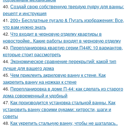
40.
Создай свою собственную твердую пудру для ванны:
рецепт и инструкция
41.
200+ Бесплатные пугало & Пугать изображения: Все,
что вам нужно знать
42.
Что входит в черновую отделку квартиры в
новостройке.. Какие работы входят в черновую отделку
43.
Перепланировка квартир серии П44К: 10 вариантов,
которые стоит рассмотреть
44.
Экономическое сравнение перекрытий: какой тип
лучше для вашего дома
45.
Чем приклеить акриловую ванну к стене. Как
закрепить ванну на ножках к стене
46.
Перепланировка в доме П-44: как сделать из старого
дома современный и удобный
47.
Как производится установка стальной ванны. Как
установить ванну своими руками: хитрости, шаги и
советы
48.
Как укрепить стальную ванну, чтобы не шаталась..