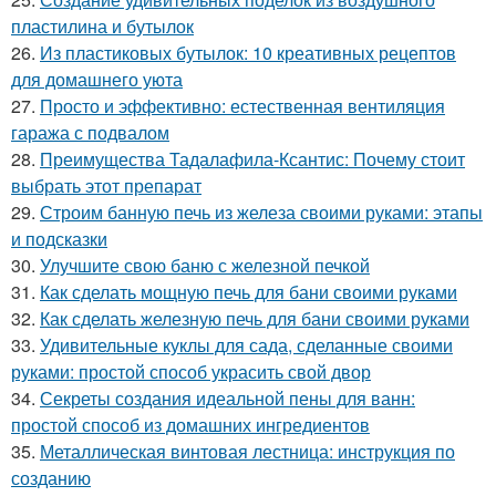
пластилина и бутылок
26.
Из пластиковых бутылок: 10 креативных рецептов
для домашнего уюта
27.
Просто и эффективно: естественная вентиляция
гаража с подвалом
28.
Преимущества Тадалафила-Ксантис: Почему стоит
выбрать этот препарат
29.
Строим банную печь из железа своими руками: этапы
и подсказки
30.
Улучшите свою баню с железной печкой
31.
Как сделать мощную печь для бани своими руками
32.
Как сделать железную печь для бани своими руками
33.
Удивительные куклы для сада, сделанные своими
руками: простой способ украсить свой двор
34.
Секреты создания идеальной пены для ванн:
простой способ из домашних ингредиентов
35.
Металлическая винтовая лестница: инструкция по
созданию