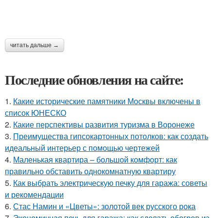
читать дальше →
Последние обновления на сайте:
1.
Какие исторические памятники Москвы включены в
список ЮНЕСКО
2.
Какие перспективы развития туризма в Воронеже
3.
Преимущества гипсокартонных потолков: как создать
идеальный интерьер с помощью чертежей
4.
Маленькая квартира – большой комфорт: как
правильно обставить однокомнатную квартиру
5.
Как выбрать электрическую печку для гаража: советы
и рекомендации
6.
Стас Намин и «Цветы»: золотой век русского рока
7.
Экономичная печь для гаража: как сделать обогрев из