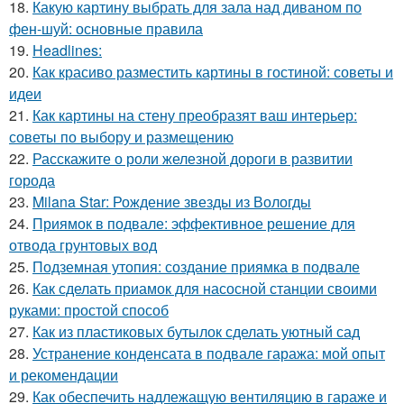
18.
Какую картину выбрать для зала над диваном по
фен-шуй: основные правила
19.
Headlines:
20.
Как красиво разместить картины в гостиной: советы и
идеи
21.
Как картины на стену преобразят ваш интерьер:
советы по выбору и размещению
22.
Расскажите о роли железной дороги в развитии
города
23.
Milana Star: Рождение звезды из Вологды
24.
Приямок в подвале: эффективное решение для
отвода грунтовых вод
25.
Подземная утопия: создание приямка в подвале
26.
Как сделать приамок для насосной станции своими
руками: простой способ
27.
Как из пластиковых бутылок сделать уютный сад
28.
Устранение конденсата в подвале гаража: мой опыт
и рекомендации
29.
Как обеспечить надлежащую вентиляцию в гараже и