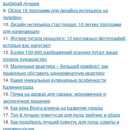
выбирай лучшее
9.
Обзор 16 программ для дизайна интерьера на
телефон
10.
Дизайн интерьера стал проще: 10 легких программ
для начинающих
11.
Жуткие пугала прошлого: 12 винтажных фотографий,
которые вас напугают
12.
Более 100 000 изображений осенних пугал: ваше
полное руководство
13.
Маленькая квартира – большой комфорт: как
правильно обставить однокомнатную квартиру
14.
Какие уникальные кулинарные особенности
Калининграда
15.
Печка на дровах для гаража: экономичное и
экологичное решение
16.
Как река Волга влияла на развитие города
17.
Топ-8 лучших плинтусов для пола: рейтинг и обзор
18.
Как подобрать лучший плинтус для пола: советы и
рекомендации