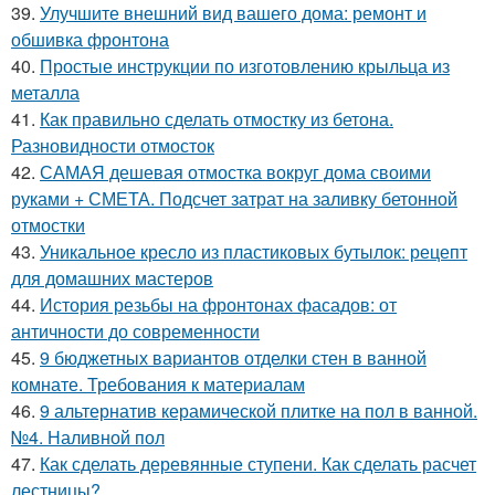
39.
Улучшите внешний вид вашего дома: ремонт и
обшивка фронтона
40.
Простые инструкции по изготовлению крыльца из
металла
41.
Как правильно сделать отмостку из бетона.
Разновидности отмосток
42.
САМАЯ дешевая отмостка вокруг дома своими
руками + СМЕТА. Подсчет затрат на заливку бетонной
отмостки
43.
Уникальное кресло из пластиковых бутылок: рецепт
для домашних мастеров
44.
История резьбы на фронтонах фасадов: от
античности до современности
45.
9 бюджетных вариантов отделки стен в ванной
комнате. Требования к материалам
46.
9 альтернатив керамической плитке на пол в ванной.
№4. Наливной пол
47.
Как сделать деревянные ступени. Как сделать расчет
лестницы?