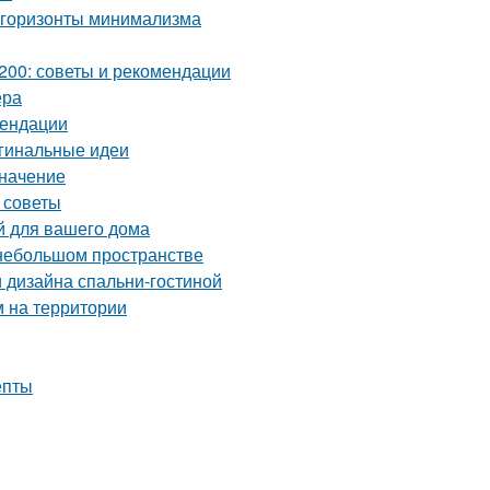
 горизонты минимализма
200: советы и рекомендации
ера
мендации
игинальные идеи
значение
 советы
й для вашего дома
 небольшом пространстве
 дизайна спальни-гостиной
м на территории
епты