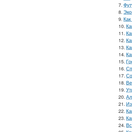
7.
Фут
8.
Эко
9.
Как
10.
Ка
11.
Ка
12.
Ка
13.
Ка
14.
Ка
15.
Го
16.
Сп
17.
Со
18.
Ве
19.
Ут
20.
Ал
21.
Из
22.
Ка
23.
Ка
24.
Вс