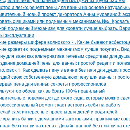
к сделать печь для бани модели ВАЛДАЙ из трубы 530 мм
стро и легко: рецепт пены для ванны на основе натуральн
ивительный новый проект декоратора Анны муравиной: эк
овать с ящиками или подъемным механизмом. №5. Кроват
кой подъемный механизм для кровати лучше выбрать. Вар
ы эксплуатации
кие размеры шифера волнового 7 . Какие бывают асбесто
кие кровати с подъемным механизмом лучше покупать. Ви
ну для ванн как альтернатива гелевым средствам для душа
здание домашней пены для ванны: простой рецепт и поле
головок 1: Как сделать пену в ванне без геля для душа: про
здай свою собственную домашнюю пену для ванны: простой
ердая пена для ванны: секреты профессионалов
лькулятор обоев: как выбрать 100% правильный
ивительные поделки для детского сада, которые можно сде
офессиональный ремонт: как настроить себя на работу
елай сам: интересные проекты для детей и родителей
е хранить банки с домашними заготовками: практичные сов
нная без плитки на стенах. Дизайн ванной без плитки на ст