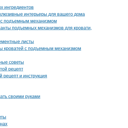
ых ингредиентов
склюзивные интерьеры для вашего дома
ь с подъемным механизмом
ианты подъемных механизмов для кровати,
цементные листы
ды кроватей с подъемным механизмом
зные советы
стой рецепт
 рецепт и инструкция
лать своими руками
еты
енах