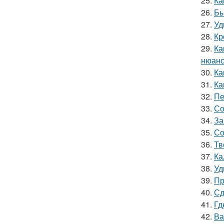
25.
Ка
26.
Бы
27.
Уд
28.
Кр
29.
Ка
нюанс
30.
Ка
31.
Ка
32.
Пе
33.
Со
34.
За
35.
Со
36.
Тв
37.
Ка
38.
Уд
39.
Пр
40.
Сд
41.
Гд
42.
Ва