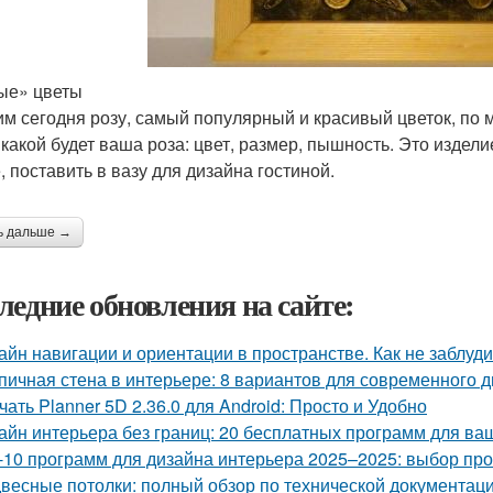
ые» цветы
м сегодня розу, самый популярный и красивый цветок, п
 какой будет ваша роза: цвет, размер, пышность. Это издел
, поставить в вазу для дизайна гостиной.
ь дальше →
ледние обновления на сайте:
айн навигации и ориентации в пространстве. Как не заблуд
пичная стена в интерьере: 8 вариантов для современного 
чать Planner 5D 2.36.0 для Android: Просто и Удобно
айн интерьера без границ: 20 бесплатных программ для ва
-10 программ для дизайна интерьера 2025–2025: выбор п
весные потолки: полный обзор по технической документац