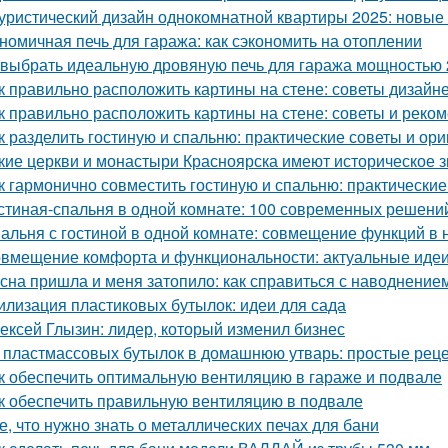
уристический дизайн однокомнатной квартиры 2025: новые
номичная печь для гаража: как сэкономить на отоплении
 выбрать идеальную дровяную печь для гаража мощностью 
к правильно расположить картины на стене: советы дизайн
к правильно расположить картины на стене: советы и реко
к разделить гостиную и спальню: практические советы и ор
кие церкви и монастыри Красноярска имеют историческое 
к гармонично совместить гостиную и спальню: практические
стиная-спальня в одной комнате: 100 современных решени
альня с гостиной в одной комнате: совмещение функций в
вмещение комфорта и функциональности: актуальные идеи
сна пришла и меня затопило: как справиться с наводнение
илизация пластиковых бутылок: идеи для сада
ексей Глызин: лидер, который изменил бизнес
 пластмассовых бутылок в домашнюю утварь: простые рец
к обеспечить оптимальную вентиляцию в гараже и подвале
к обеспечить правильную вентиляцию в подвале
е, что нужно знать о металлических печах для бани