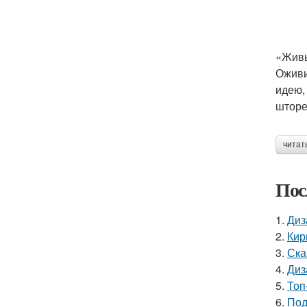
«Жив
Оживи
идею,
шторе
читат
Пос
1.
Диз
2.
Кир
3.
Ска
4.
Диз
5.
Топ
6.
Под