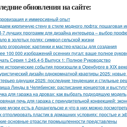
ледние обновления на сайте:
ровизация и иммерсивный опыт
даем кирпичную стену в стиле модного лофта: пошаговая и
-7 лучших программ для дизайна интерьера – выбор проф
ало в золотых полях: символ сельской жизни
ало огородное: картинки и мастер-классы для создания
ее 100 000 изображений осенних пугал: ваше полное руков
чать Серия 1.245.4-5 Выпуск 1: Полное Руководство
ие исторические события произошли в Оренбурге в XIX век
уристический дизайн однокомнатной квартиры 2025: новые
терьер однушки 2025: последние тенденции и стильные р
иша Линды в Челябинске: расписание концертов и выступ
чка для гаража на дровах: как выбрать подходящую модель
овяная печь для гаража с принудительной конвекцией: эк
кие музеи есть в Архангельске и что в них можно посмотрет
к отполировать пластик в домашних условиях: простые и 
кие основные отрасли промышленности представлены