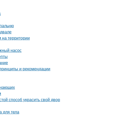
д
спальню
одвале
м на территории
жный насос
епты
ание
 принципы и рекомендации
инающих
м
той способ украсить свой двор
а для тела