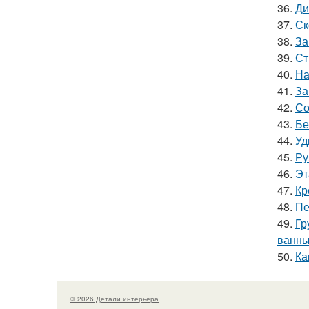
36.
Ди
37.
Ск
38.
За
39.
Ст
40.
На
41.
За
42.
Со
43.
Бе
44.
Уд
45.
Ру
46.
Эт
47.
Кр
48.
Пе
49.
Гр
ванн
50.
Ка
© 2026 Детали интерьера