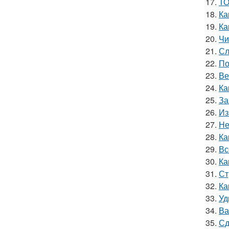
17.
ТО
18.
Ка
19.
Ка
20.
Чи
21.
Сл
22.
По
23.
Ве
24.
Ка
25.
За
26.
Из
27.
Не
28.
Ка
29.
Вс
30.
Ка
31.
Ст
32.
Ка
33.
Уд
34.
Ва
35.
Сд