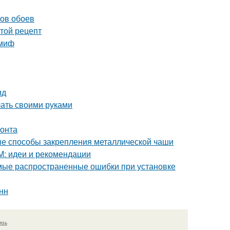
нов обоев
стой рецепт
 миф
ид
лать своими руками
монта
ные способы закрепления металлической чаши
М: идеи и рекомендации
мые распространенные ошибки при установке
нн
язь