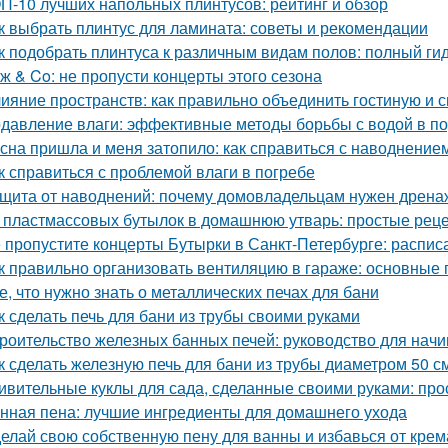
П-10 лучших напольных плинтусов: рейтинг и обзор
к выбрать плинтус для ламината: советы и рекомендации
к подобрать плинтуса к различным видам полов: полный ги
ж & Co: не пропусти концерты этого сезона
ияние пространств: как правильно объединить гостиную и 
давление влаги: эффективные методы борьбы с водой в п
сна пришла и меня затопило: как справиться с наводнение
к справиться с проблемой влаги в погребе
щита от наводнений: почему домовладельцам нужен дрена
 пластмассовых бутылок в домашнюю утварь: простые рец
 пропустите концерты Бутырки в Санкт-Петербурге: распис
к правильно организовать вентиляцию в гараже: основные
е, что нужно знать о металлических печах для бани
к сделать печь для бани из трубы своими руками
роительство железных банных печей: руководство для нач
к сделать железную печь для бани из трубы диаметром 50 с
ивительные куклы для сада, сделанные своими руками: прос
нная пена: лучшие ингредиенты для домашнего ухода
елай свою собственную пену для ванны и избавься от крем