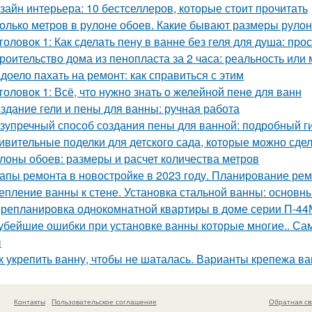
зайн интерьера: 10 бестселлеров, которые стоит прочитать
олько метров в рулоне обоев. Какие бывают размеры руло
головок 1: Как сделать пену в ванне без геля для душа: про
роительство дома из пенопласта за 2 часа: реальность или
доело пахать на ремонт: как справиться с этим
головок 1: Всё, что нужно знать о желейной пенe для ванн
здание гели и пены для ванны: ручная работа
зупречный способ создания пены для ванной: подробный г
ивительные поделки для детского сада, которые можно сде
лоны обоев: размеры и расчет количества метров
апы ремонта в новостройке в 2023 году. Планирование ре
епление ванны к стене. Установка стальной ванны: основ
репланировка однокомнатной квартиры в доме серии П-44
убейшие ошибки при установке ванны которые многие.. Са
ы
к укрепить ванну, чтобы не шаталась. Варианты крепежа ва
Контакты
Пользовательское соглашение
Обратная св