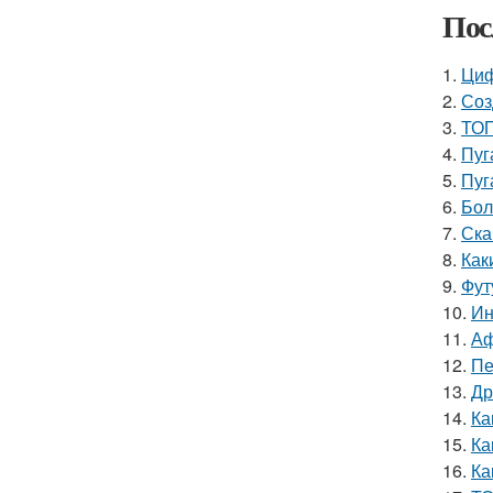
Пос
1.
Циф
2.
Соз
3.
ТОП
4.
Пуг
5.
Пуг
6.
Бол
7.
Ска
8.
Как
9.
Фут
10.
Ин
11.
Аф
12.
Пе
13.
Др
14.
Ка
15.
Ка
16.
Ка