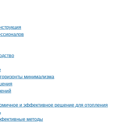
нструкция
ессионалов
одство
е
 горизонты минимализма
ешения
лений
ономичное и эффективное решение для отопления
ь
эффективные методы