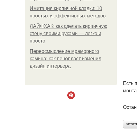
Имитация кирпичной кладки: 10
простых и эффективных методов
ЛАЙФХАК: как сделать кирпичную
стену своими руками — легко и
просто
Переосмысление мраморного
камина: как пенопласт изменил
дизайн интерьера
Есть 
монта
Остан
читат