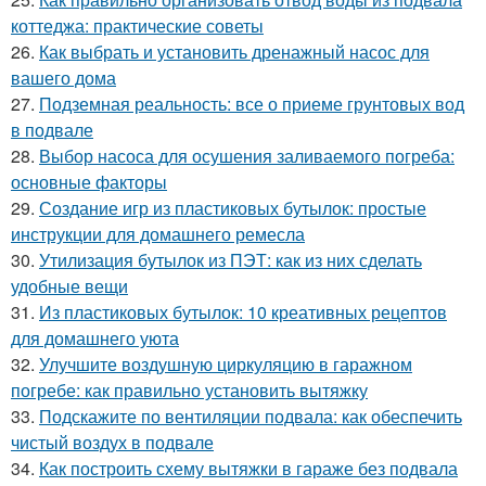
коттеджа: практические советы
26.
Как выбрать и установить дренажный насос для
вашего дома
27.
Подземная реальность: все о приеме грунтовых вод
в подвале
28.
Выбор насоса для осушения заливаемого погреба:
основные факторы
29.
Создание игр из пластиковых бутылок: простые
инструкции для домашнего ремесла
30.
Утилизация бутылок из ПЭТ: как из них сделать
удобные вещи
31.
Из пластиковых бутылок: 10 креативных рецептов
для домашнего уюта
32.
Улучшите воздушную циркуляцию в гаражном
погребе: как правильно установить вытяжку
33.
Подскажите по вентиляции подвала: как обеспечить
чистый воздух в подвале
34.
Как построить схему вытяжки в гараже без подвала