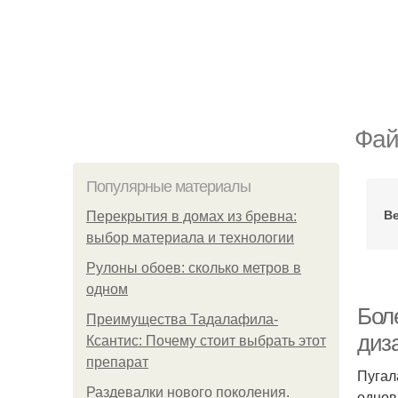
Фай
Популярные материалы
В
Перекрытия в домах из бревна:
выбор материала и технологии
Рулоны обоев: сколько метров в
одном
Бол
Преимущества Тадалафила-
диз
Ксантис: Почему стоит выбрать этот
препарат
Пугал
Раздевалки нового поколения.
однов