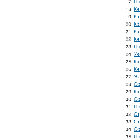
17.
Пр
18.
Ка
19.
Ка
20.
Ко
21.
Ка
22.
Ка
23.
По
24.
Ув
25.
Ка
26.
Ка
27.
Эк
28.
Со
29.
Ка
30.
Со
31.
Пр
32.
Ст
33.
Ст
34.
Со
35.
Пр