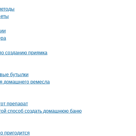
методы
веты
ции
ера
 по созданию приямка
овые бутылки
ля домашнего ремесла
тот препарат
стой способ создать домашнюю баню
но пригодится