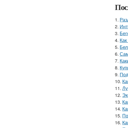
Пос
1.
Раз
2.
Инт
3.
Бег
4.
Как
5.
Бел
6.
Сам
7.
Как
8.
Куп
9.
Под
10.
Ка
11.
Лу
12.
Эк
13.
Ка
14.
Ка
15.
По
16.
Ка