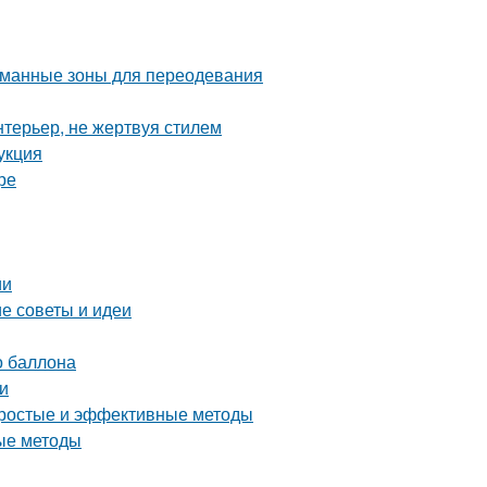
уманные зоны для переодевания
нтерьер, не жертвуя стилем
укция
ре
ии
е советы и идеи
о баллона
и
 простые и эффективные методы
ые методы