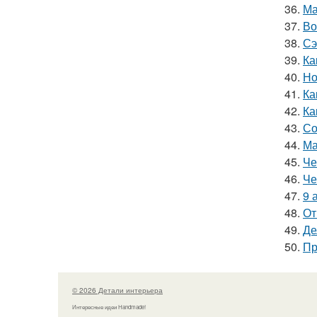
36.
Ма
37.
Во
38.
Сэ
39.
Ка
40.
Но
41.
Ка
42.
Ка
43.
Со
44.
Ма
45.
Че
46.
Че
47.
9 
48.
От
49.
Де
50.
Пр
© 2026 Детали интерьера
Интересные идеи Handmade!