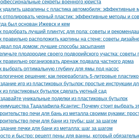
офессиональные секреты военного юриста
к удалить царапины с пластика автомобиля: эффективные 
к отполировать черный пластик: эффективные методы и со
гда был основан Ижевск и кем
к подобрать лучший плинтус для пола: советы и рекоменда
к правильно расположить картины на стене: советы дизайн
двал под домом: лучшие способы засыпания
еличьте плодородие своего подворийского участка: советы
к правильно организовать дренаж подвала частного дома
к выбрать оптимальную глубину для ямы под насос
ологичное решение: как переработать 5-литровые пластик
здание игр из пластиковых бутылок: простые инструкции д
к из пластиковых бутылок сделать уютный сад
здавайте уникальные поделки из пластиковых бутылок
еимущества Тадалафила-Ксантис: Почему стоит выбрать э
роительство печи для бань из металла своими руками: про
роительство печи для бани из трубы: шаг за шагом
здание печки для бани из металла: шаг за шагом
осто и быстро: рецепт пены для ванны, который обязатель