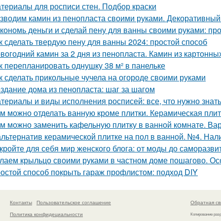
териалы для росписи стен. Подбор краски
зводим камин из пенопласта своими руками. Декоративный
кономь деньги и сделай пену для ванны своими руками: пр
к сделать твердую пену для ванны 2024: простой способ
вогодний камин за 2 дня из пенопласта. Камин из картонны
к перепланировать однушку 38 м² в панельке
к сделать прикольные чучела на огороде своими руками
здание дома из пенопласта: шаг за шагом
териалы и виды исполнения росписей: все, что нужно знат
м можно отделать ванную кроме плитки. Керамическая пли
м можно заменить кафельную плитку в ванной комнате. Ва
альтернатив керамической плитке на пол в ванной. №4. Нал
кройте для себя мир женского блога: от моды до саморазви
лаем крыльцо своими руками в частном доме пошагово. О
остой способ покрыть гараж профлистом: подход DIY
Контакты
Пользовательское соглашение
Обратная св
Политика конфидециальности
Копирование раз