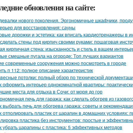
ледние обновления на сайте:
девалки нового поколения. Эргономичные шкафчики, прод
ерьер для восстановления: сауны
овые дорожки и эстетика: как вписать кардиотренажеры в и
 сделать стены под кирпич своими руками: пошаговая инстр
ая кирпичная стена: изысканность и стиль в вашем интерье
ые смешные пугала на огороде: Топ лучших вариантов
ие современные сооружения можно посмотреть в городе
ить п 112: полное описание характеристик
весные потолки: полный обзор по технической документац
к оформить интерьер однокомнатной квартиры: практически
чшие места для отдыха в Сочи: от моря до гор
ономичная печь для гаража: как сделать обогрев из газовог
к выбрать печь для обогрева гаража: советы и рекомендаци
к отполировать пластик от царапин в домашних условиях:
лировка пластика без инструментов: простые и эффективн
к убрать царапины с пластика: 5 эффективных методов