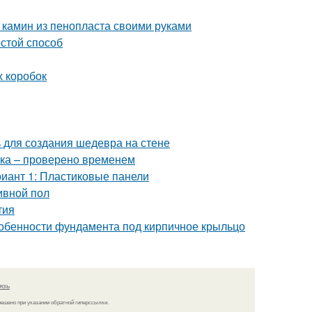
 камин из пенопласта своими руками
остой способ
х коробок
ь для создания шедевра на стене
тка – проверено временем
риант 1: Пластиковые панели
ивной пол
тия
собенности фундамента под кирпичное крыльцо
язь
решено при указании обратной гиперссылки.