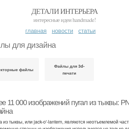
ДЕТАЛИ ИНТЕРЬЕРА
интересные идеи handmade!
главная
новости
статьи
лы для дизайна
Файлы для 3d-
екторные файлы
печати
ее 11 000 изображений пугал из тыквы: 
айна
а из тыквы, или jack-o'-lantern, являются неотъемлемой ча
ременно страшные изображения используются не только дл