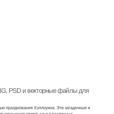
PNG, PSD и векторные файлы для
стью празднования Хэллоуина. Эти загадочные и
я украшения домов, но и в различных