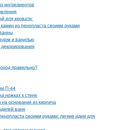
ых ингредиентов
овления
й для кровати:
 камин из пенопласта своими руками
 ванны
медом и ванилью
и декорирования
моход правильно?
ии П-44
на ножках к стене
 на основание из кирпича
оделей ванн
пенопласта своими руками: легкие идеи для
ь дом своими руками