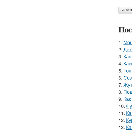
читат
Пос
1.
Мон
2.
Дек
3.
Как
4.
Как
5.
Топ
6.
Соз
7.
Жут
8.
Под
9.
Как
10.
Фу
11.
Ка
12.
Ку
13.
Ка