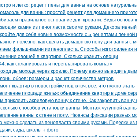
стро и легко: рецепт пены для ванны на основе натуральн
омасоль для ванны: простой рецепт для домашнего пригот
бираем правильное основание для кровати. Виды основани
зводим камин из пенопласта своими руками. Декоративный
кройте для себя новые возможности с 5 рецептами пенной
ачно и полезно: как сделать домашнюю пену для ванны с 
лаем фальш-камин из пенопласта. Способы изготовления 
анение овощей в квартире. Сколько хранить овощи
44: как спланировать и перепланировать комнату
оход дымохода через кровлю. Почему важно выводить ды
лоны обоев: размеры и расчет количества метров
монт квартир в новостройке под ключ: все, что нужно знать
еличение площади жилья: объединение квартир в доме сер
м приклеить акриловую ванну к стене. Как закрепить ванну 
сколько способов установки ванны. Монтаж чугунной ванны
епление ванны к стене и полу. Нюансы фиксации разных м
о можно сделать из пенопласта своими руками. Поделки из 
 дачи, сада, школы + фото
здание дома из пенополистирола: простой способ построит