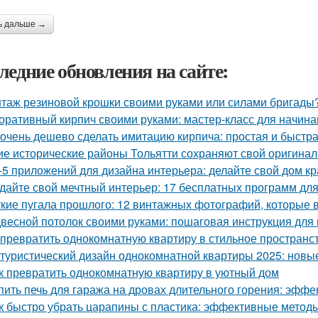
ь дальше →
ледние обновления на сайте:
таж резиновой крошки своими руками или силами бригады?
оративный кирпич своими руками: мастер-класс для начин
 очень дешево сделать имитацию кирпича: простая и быстр
ие исторические районы Тольятти сохраняют свой оригина
-5 приложений для дизайна интерьера: делайте свой дом к
дайте свой мечтный интерьер: 17 бесплатных программ дл
кие пугала прошлого: 12 винтажных фотографий, которые 
весной потолок своими руками: пошаговая инструкция дл
 превратить однокомнатную квартиру в стильное пространс
туристический дизайн однокомнатной квартиры 2025: нов
к превратить однокомнатную квартиру в уютный дом
пить печь для гаража на дровах длительного горения: эфф
к быстро убрать царапины с пластика: эффективные метод