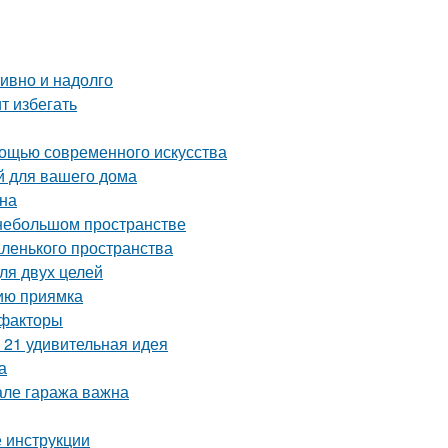
тивно и надолго
т избегать
мощью современного искусства
й для вашего дома
йна
 небольшом пространстве
аленького пространства
ля двух целей
нию приямка
 факторы
 21 удивительная идея
а
але гаража важна
 инструкции