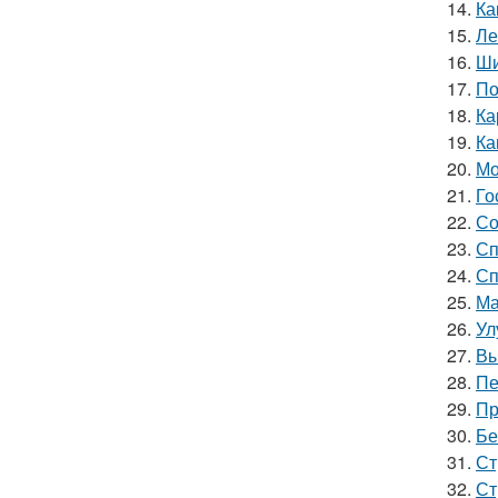
14.
Ка
15.
Ле
16.
Ши
17.
По
18.
Ка
19.
Ка
20.
Мо
21.
Го
22.
Со
23.
Сп
24.
Сп
25.
Ма
26.
Ул
27.
Вы
28.
Пе
29.
Пр
30.
Бе
31.
Ст
32.
Ст