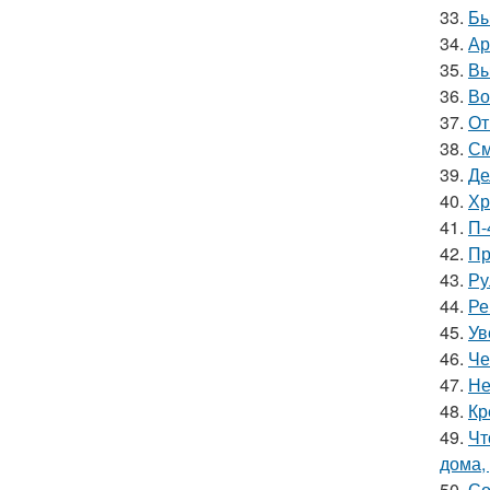
33.
Бы
34.
Ар
35.
Вы
36.
Во
37.
От
38.
См
39.
Де
40.
Хр
41.
П-
42.
Пр
43.
Ру
44.
Ре
45.
Ув
46.
Че
47.
Не
48.
Кр
49.
Чт
дома,
50.
Со