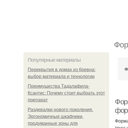
Фор
Популярные материалы
Ф
Перекрытия в домах из бревна:
выбор материала и технологии
Преимущества Тадалафила-
Ксантис: Почему стоит выбрать этот
препарат
Фор
фор
Раздевалки нового поколения.
Эргономичные шкафчики,
Форма
продуманные зоны для
точны