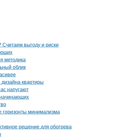
 Считаем выгоду и риски
ающих
ая методика
льный облик
расивее
я дизайна квартиры
вас напугают
я начинающих
тво
ые горизонты минимализма
ективное решение для обогрева
ы