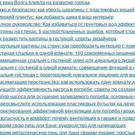
к река Волга влияла на развитие города
гко и безопасно: как убрать царапины с пластиковых вещей
рокий плинтус: как добавить шика в ваш интерьер
лное руководство: Как избавиться от грунтовых вод эффек
ртины на стенах: 5 распространенных ошибок, которые стои
к разместить картины в гостиной: советы дизайнера
дульные картины на стену: как преобразить интерьер с по
стиная-спальня в одной комнате: 100 современных решени
вмещенная спальня с гостиной: идеи для идеального диза
альня с гостиной в одной комнате: совмещение функций в
альня-гостиная с перегородкой: идеальное решение для м
ксимизация пространства: как использовать одну комнату д
учшите эффективность насоса в погребе: советы по созда
бор насоса для осушения заливаемого погреба: основные
реосмыслите использование пластиковых бутылок на даче:
оектирование эффективной вентиляции для погреба гараж
зопасность и комфорт: почему вентиляция в гараже и подв
роим свою печь для бани: руководство для начинающих
роим металлическую печь для бани своими руками: простые