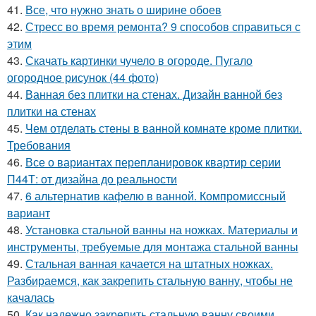
41.
Все, что нужно знать о ширине обоев
42.
Стресс во время ремонта? 9 способов справиться с
этим
43.
Скачать картинки чучело в огороде. Пугало
огородное рисунок (44 фото)
44.
Ванная без плитки на стенах. Дизайн ванной без
плитки на стенах
45.
Чем отделать стены в ванной комнате кроме плитки.
Требования
46.
Все о вариантах перепланировок квартир серии
П44Т: от дизайна до реальности
47.
6 альтернатив кафелю в ванной. Компромиссный
вариант
48.
Установка стальной ванны на ножках. Материалы и
инструменты, требуемые для монтажа стальной ванны
49.
Стальная ванная качается на штатных ножках.
Разбираемся, как закрепить стальную ванну, чтобы не
качалась
50.
Как надежно закрепить стальную ванну своими