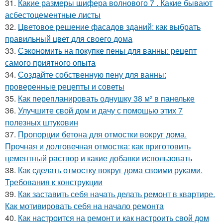
31.
Какие размеры шифера волнового 7 . Какие бывают
асбестоцементные листы
32.
Цветовое решение фасадов зданий: как выбрать
правильный цвет для своего дома
33.
Сэкономить на покупке пены для ванны: рецепт
самого приятного опыта
34.
Создайте собственную пену для ванны:
проверенные рецепты и советы
35.
Как перепланировать однушку 38 м² в панельке
36.
Улучшите свой дом и дачу с помощью этих 7
полезных штуковин
37.
Пропорции бетона для отмостки вокруг дома.
Прочная и долговечная отмостка: как приготовить
цементный раствор и какие добавки использовать
38.
Как сделать отмостку вокруг дома своими руками.
Требования к конструкции
39.
Как заставить себя начать делать ремонт в квартире.
Как мотивировать себя на начало ремонта
40.
Как настроится на ремонт и как настроить свой дом