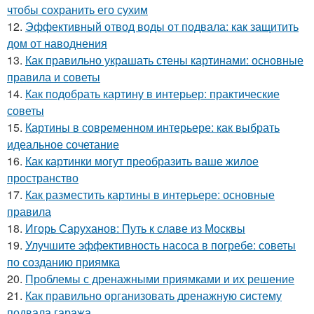
чтобы сохранить его сухим
12.
Эффективный отвод воды от подвала: как защитить
дом от наводнения
13.
Как правильно украшать стены картинами: основные
правила и советы
14.
Как подобрать картину в интерьер: практические
советы
15.
Картины в современном интерьере: как выбрать
идеальное сочетание
16.
Как картинки могут преобразить ваше жилое
пространство
17.
Как разместить картины в интерьере: основные
правила
18.
Игорь Саруханов: Путь к славе из Москвы
19.
Улучшите эффективность насоса в погребе: советы
по созданию приямка
20.
Проблемы с дренажными приямками и их решение
21.
Как правильно организовать дренажную систему
подвала гаража