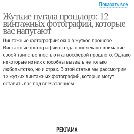
Показать все
Жуткие пугала прошлого: 12
Фотография с
Старинная фотография
винтажных фотографий, которые
неестественным фоном
вас напугают
Винтажные фотографии: окно в жуткое прошлое
Дети с
Страх перед
Винтажные фотографии всегда привлекают внимание
неестественными
винтажными
своей таинственностью и атмосферой прошлого. Однако
выражениями
фотографиями
некоторые из них способны вызвать не только
любопытство, но и страх. В этой статье мы рассмотрим
12 жутких винтажных фотографий, которые могут
Пугала в фотографиях
оставить вас под впечатлением.