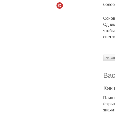
более
Основ
Одним
чтобы
светл
читат
Вас
Как
Плинт
(скры
значи