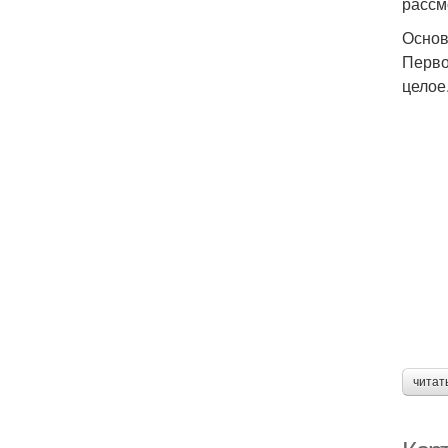
рассм
Основ
Перво
целое
читат