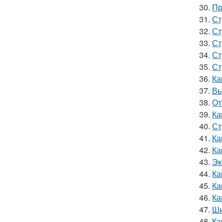
30.
Пр
31.
Ст
32.
Ст
33.
Ст
34.
Ст
35.
Ст
36.
Ка
37.
Вы
38.
От
39.
Ка
40.
Ст
41.
Ка
42.
Ка
43.
Эк
44.
Ка
45.
Ка
46.
Ка
47.
Ши
48.
Ка