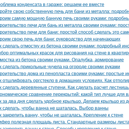
облема конденсата в гараже: решаем ее вместе
ройте свою собственную печь для бани из металла: подроб
роим самую мощную банную печь своими руками: подробны
роительство печи для бань из металла своими руками: про
роительство печи для бани: простой способ сделать это са
роим свою печь для бани: руководство для начинающих
к сделать отмостку из бетона своими руками: подробный ин
бор оптимальных красок для рисования на стене в квартир
мостка из бетона своими руками. Опалубка, армирование
к сделать прикольные чучела на огороде своими руками
роительство дома из пенопласта своими руками: простые и
к отшлифовать оргстекло в домашних условиях. Как отполи
к сделать деревянные ступени. Как сделать расчет лестниц
ономическое сравнение перекрытий: какой тип лучше для 
к за два дня сделать удобное крыльцо. Делаем крыльцо из 
к сделать, чтобы ванна не шаталась. Выбор ванны
к закрепить ванну, чтобы не шаталась. Крепление к стене
фер полезная площадь листа. Стандартные размеры лист
к закрепить ванну к стене. Способы крепления к стене