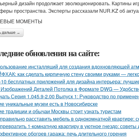
ьерный дизайн продолжает эволюционировать. Картины игр
феры пространства. Эксперты рассказали NUR.KZ об актуа
ЕВЫЕ МОМЕНТЫ
ь дальше →
ледние обновления на сайте:
ользование инсталляций для создания вдохновляющей а
ФХАК: как сделать кирпичную стену своими руками — легко
-10 бесплатных приложений для дизайна интерьера: лучши
 Изображений Деталей Потолка в Формате DWG — Удобство
чать Серия 1.045.9-2.00 Выпуск 1: Руководство по примене
ие уникальные музеи есть в Новосибирске
ие традиции и обычаи Москвы стоит узнать туристам
 правильно расставить мебель в однокомнатной квартире: 
 превратить 1-комнатную квартиру в уютное гнездо: советы
фективное обогрев гаража: печь длительного горения