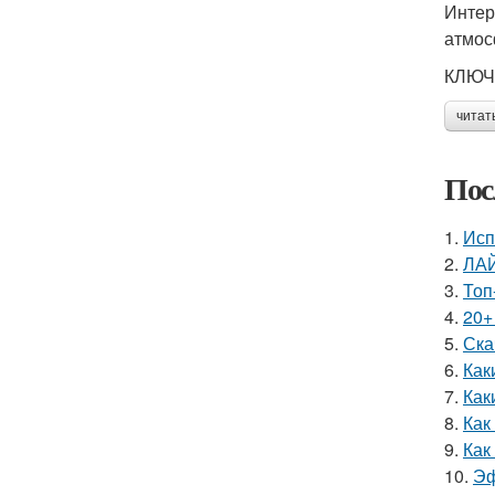
Интер
атмос
КЛЮЧ
читат
Пос
1.
Исп
2.
ЛАЙ
3.
Топ
4.
20+
5.
Ска
6.
Как
7.
Как
8.
Как
9.
Как
10.
Эф