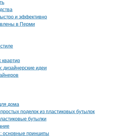
ть
дства
быстро и эффективно
тавлены в Перми
 стиле
х квартир
ю: дизайнерские идеи
зайнеров
для дома
простых поделок из пластиковых бутылок
пластиковые бутылки
ание
м: основные принципы