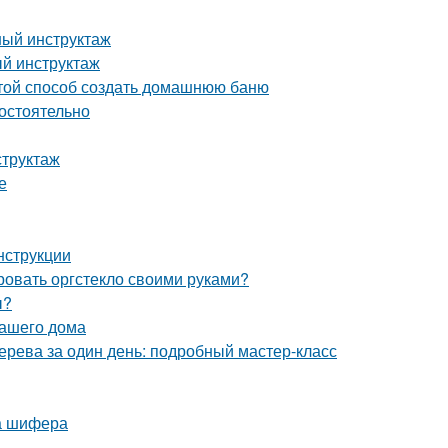
ный инструктаж
й инструктаж
стой способ создать домашнюю баню
мостоятельно
структаж
е
нструкции
ровать оргстекло своими руками?
ы?
вашего дома
дерева за один день: подробный мастер-класс
а шифера