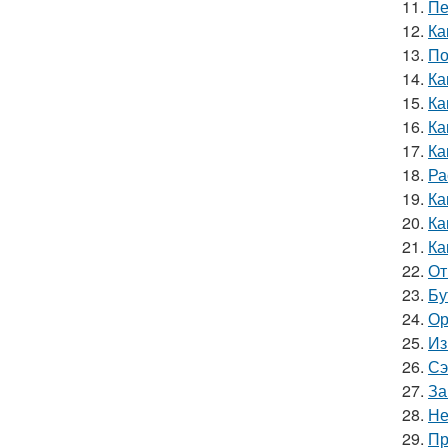
11.
Пе
12.
Ка
13.
По
14.
Ка
15.
Ка
16.
Ка
17.
Ка
18.
Ра
19.
Ка
20.
Ка
21.
Ка
22.
От
23.
Бу
24.
Ор
25.
Из
26.
Сэ
27.
За
28.
Не
29.
Пр