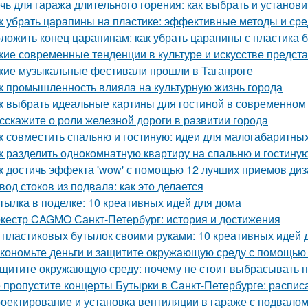
чь для гаража длительного горения: как выбрать и установи
к убрать царапины на пластике: эффективные методы и сре
ложить конец царапинам: как убрать царапины с пластика 
кие современные тенденции в культуре и искусстве предс
кие музыкальные фестивали прошли в Таганроге
к промышленность влияла на культурную жизнь города
к выбрать идеальные картины для гостиной в современном
сскажите о роли железной дороги в развитии города
к совместить спальню и гостиную: идеи для малогабаритны
к разделить однокомнатную квартиру на спальню и гостину
к достичь эффекта 'wow' с помощью 12 лучших приемов ди
вод стоков из подвала: как это делается
тылка в поделке: 10 креативных идей для дома
кестр CAGMO Санкт-Петербург: история и достижения
 пластиковых бутылок своими руками: 10 креативных идей 
кономьте деньги и защитите окружающую среду с помощью 
щитите окружающую среду: почему не стоит выбрасывать 
 пропустите концерты Бутырки в Санкт-Петербурге: распис
оектирование и установка вентиляции в гараже с подвало