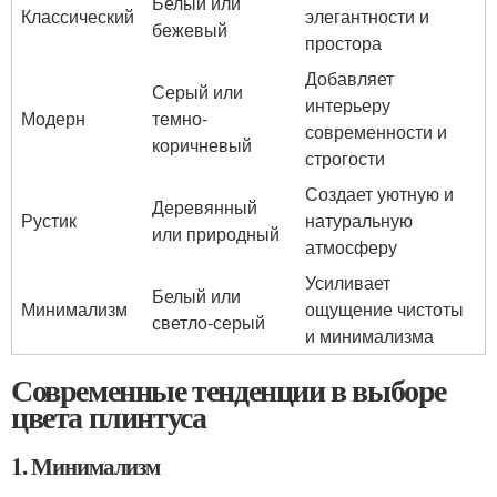
Белый или
Классический
элегантности и
бежевый
простора
Добавляет
Серый или
интерьеру
Модерн
темно-
современности и
коричневый
строгости
Создает уютную и
Деревянный
Рустик
натуральную
или природный
атмосферу
Усиливает
Белый или
Минимализм
ощущение чистоты
светло-серый
и минимализма
Современные тенденции в выборе
цвета плинтуса
1. Минимализм