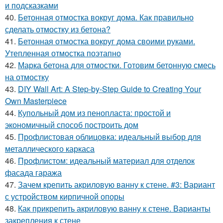
и подсказками
40.
Бетонная отмостка вокруг дома. Как правильно
сделать отмостку из бетона?
41.
Бетонная отмостка вокруг дома своими руками.
Утепленная отмостка поэтапно
42.
Марка бетона для отмостки. Готовим бетонную смесь
на отмостку
43.
DIY Wall Art: A Step-by-Step Guide to Creating Your
Own Masterpiece
44.
Купольный дом из пенопласта: простой и
экономичный способ построить дом
45.
Профлистовая облицовка: идеальный выбор для
металлического каркаса
46.
Профлистом: идеальный материал для отделок
фасада гаража
47.
Зачем крепить акриловую ванну к стене. #3: Вариант
с устройством кирпичной опоры
48.
Как прикрепить акриловую ванну к стене. Варианты
закрепления к стене