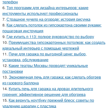
телефон
6.
Топ программ для дизайна интерьеров: какие
инструменты используют профессионалы
7.
Страшное чучело на огороде: история рисунка
8.
Как сделать потолок из гипсокартона своими руками:
пошаговая инструкция
9.
Где купить п 113: полное руководство по выбору
10.
Преимущества гипсокартонных потолков: как создать
идеальный интерьер с помощью чертежей
11.
Печи для гаража по выгодной цене: выбор,
установка, обслуживание
12.
Какие театры Москвы проводят уникальные
постановки
13.
Экономичная печь для гаража: как сделать обогрев
из газового баллона
14.
Купить печь для гаража на дровах длительного
горения: эффективное решение для обогрева
15.
Как вернуть ноутбуку прежний блеск: советы по
удалению царапин с пластика