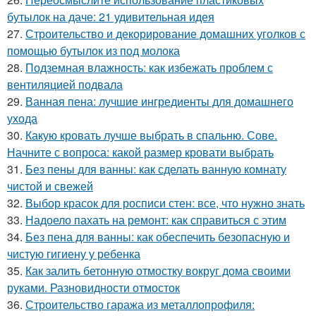
бутылок на даче: 21 удивительная идея
27.
Строительство и декорирование домашних уголков с
помощью бутылок из под молока
28.
Подземная влажность: как избежать проблем с
вентиляцией подвала
29.
Ванная пена: лучшие ингредиенты для домашнего
ухода
30.
Какую кровать лучше выбрать в спальню. Сове.
Начните с вопроса: какой размер кровати выбрать
31.
Без пены для ванны: как сделать ванную комнату
чистой и свежей
32.
Выбор красок для росписи стен: все, что нужно знать
33.
Надоело пахать на ремонт: как справиться с этим
34.
Без пена для ванны: как обеспечить безопасную и
чистую гигиену у ребенка
35.
Как залить бетонную отмостку вокруг дома своими
руками. Разновидности отмосток
36.
Строительство гаража из металлопрофиля: