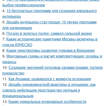
выбор профессионалов
4.
13 бесплатных программ для создания идеального
интерьера
5.
Дизайн интерьера стал проще: 10 легких программ
для начинающих
6.
Пугало в золотых полях: символ сельской жизни
7.
Какие исторические памятники Москвы включены в
список ЮНЕСКО
8.
Какие перспективы развития туризма в Воронеже
9.
Монтажные схемы и расчет комплектующих: основы и
нюансы
10.
Создание чертежей потолков своими руками: полное
руководство
11.
Как Арзамас развивался с момента основания
12.
Дизайн однокомнатной квартиры в хрущевке: как
сделать небольшое пространство уютным и
функциональным
13.
Какие уникальные кулинарные особенности