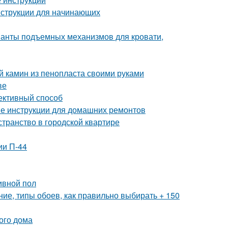
нструкции для начинающих
ианты подъемных механизмов для кровати,
й камин из пенопласта своими руками
ве
ективный способ
ые инструкции для домашних ремонтов
странство в городской квартире
ии П-44
ивной пол
ие, типы обоев, как правильно выбирать + 150
ого дома