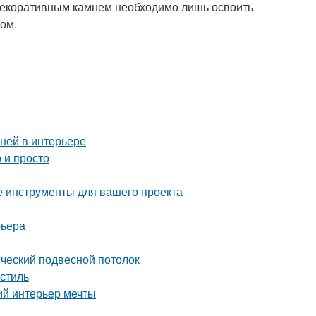
 декоративным камнем необходимо лишь освоить
ом.
аней в интерьере
 и просто
е инструменты для вашего проекта
рьера
ический подвесной потолок
стиль
ий интерьер мечты