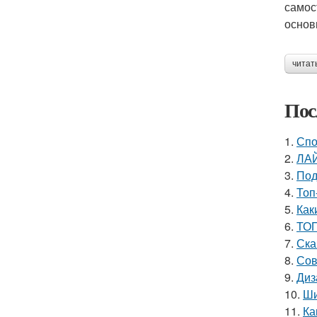
самос
основ
читат
Пос
1.
Спо
2.
ЛАЙ
3.
Под
4.
Топ
5.
Как
6.
ТОП
7.
Ска
8.
Сов
9.
Диз
10.
Ши
11.
Ка