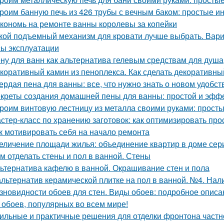
роим банную печь из 426 трубы с вечным баком: простые и
кономь на ремонте ванны королевы за копейки
кой подъемный механизм для кровати лучше выбрать. Вар
ы эксплуатации
ну для ванн как альтернатива гелевым средствам для душа
коративный камин из пеноплекса. Как сделать декоративны
ердая пена для ванны: все, что нужно знать о новом удобст
креты создания домашней пены для ванны: простой и эфф
роим винтовую лестницу из металла своими руками: прост
стер-класс по хранению заготовок: как оптимизировать про
к мотивировать себя на начало ремонта
еличение площади жилья: объединение квартир в доме сер
м отделать стены и пол в ванной. Стены
ьтернатива кафелю в ванной. Окрашивание стен и пола
альтернатив керамической плитке на пол в ванной. №4. Нал
зновидности обоев для стен. Виды обоев: подробное описан
 обоев, популярных во всем мире!
ильные и практичные решения для отделки фронтона частн