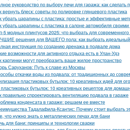
лное руководство по выбору печи для гаража: как сделать
к вернуть блеск: советы по полировке глянцевого пластика
к убрать царапины с пластика: простые и эффективные ме
к убрать царапины с пластика в салоне автомобиля своим
п-5 модных плинтусов 2025: что выбрать для современного
ЧШИЕ решения для ВАШЕГО пола: как выбрать идеальный
лная инструкция по созданию дренажа в подвале дома
кие возможности для активного отдыха есть в Улан-Удэ
к картинки могут преобразить ваше жилое пространство
орь Саруханов: Путь к славе из Москвы
особы откачки воды из подвала: от традиционных до совр
илизация пластиковых бутылок: 10 креативных идей для ог
 пластиковых бутылок: 10 креативных рецептов для домаш
к правильно спроектировать вентиляцию подвала в гараже
облема конденсата в гараже: решаем ее вместе
еимущества Тадалафила-Ксантис: Почему стоит выбрать э
е, что нужно знать о металлических печах для бани
чь для бани: принципы и технологии сварки
роим металлическую печь для бани своими руками: простые