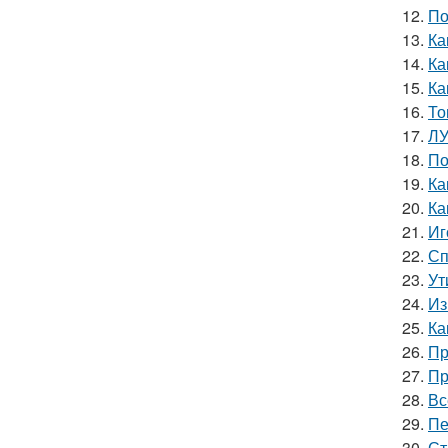
12.
По
13.
Ка
14.
Ка
15.
Ка
16.
То
17.
ЛУ
18.
По
19.
Ка
20.
Ка
21.
Иг
22.
Сп
23.
Ут
24.
Из
25.
Ка
26.
Пр
27.
Пр
28.
Вс
29.
Пе
30.
Ст