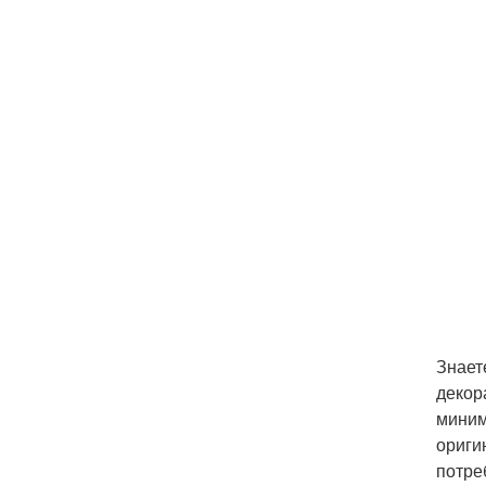
Знает
декор
миним
ориги
потре