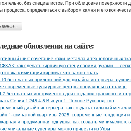
тоятельно, без специалистов. При облицовке поверхности
ы процесса, определиться с выбором камня и его количеств
ь дальше →
ледние обновления на сайте:
ртивный шик: сочетание кожи, металла и технологичных тк
ФХАК: как сделать кирпичную стену своими руками — легко
готовка к имитации кирпича: что важно знать
-10 бесплатных приложений для дизайна интерьера: лучши
ие современные культурные центры популярны в столице
-7 бесплатных инструментов для создания красивого инте
чать Серия 1.245.4-5 Выпуск 1: Полное Руководство
ременный дизайн интерьера: как создать стильный металл
айн 1-комнатной квартиры 2025: современные тенденции и 
карная и продуманная однушка: как создать минималистск
кие уникальные сувениры можно привезти из Уфы