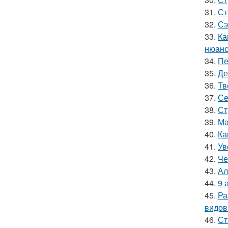
31.
Ст
32.
Сэ
33.
Ка
нюанс
34.
Пе
35.
Де
36.
Тв
37.
Се
38.
Ст
39.
Ма
40.
Ка
41.
Ув
42.
Че
43.
Ал
44.
9 
45.
Ра
видов
46.
Ст