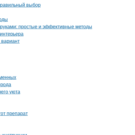
 правильный выбор
тоды
и руками: простые и эффективные методы
 интерьера
 вариант
еменных
орода
него уюта
тот препарат
 инструкции