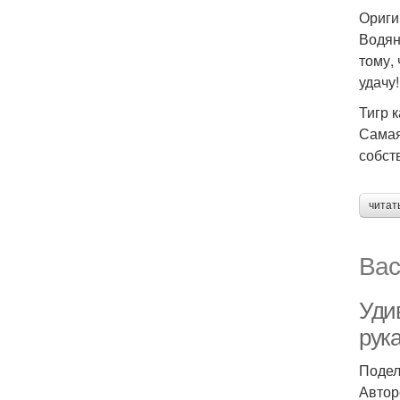
Ориги
Водян
тому,
удачу!
Тигр 
Самая
собст
читат
Вас
Уди
рук
Подел
Автор