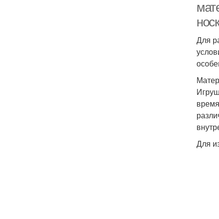
мате
носк
Для р
услов
особе
Матер
Игруш
время
разли
внутр
Для и