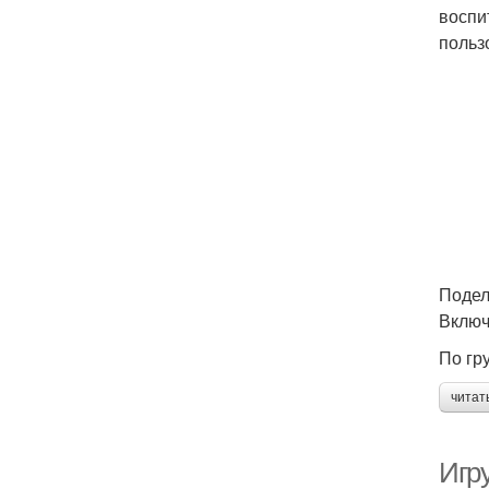
воспи
польз
Подел
Включ
По гр
читат
Игр