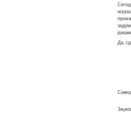
Сегод
игруш
произ
задум
рукам
Да, с
Самод
Звуко