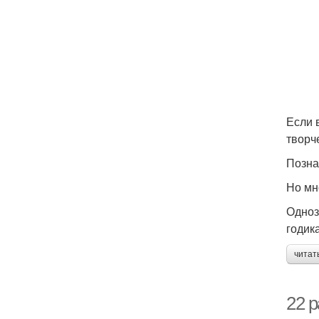
При
Если 
творч
Позна
Но мн
Одноз
годик
читат
22 