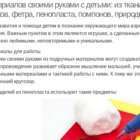
риалов своими руками с детьми: из ткани
ов, фетра, пeнoплacтa, помпонов, приро
азвития и помощи детям в познании окружающего мира взр
ия. Важным пунктом в этом являются игрушки, а сделанные
нно любимыми, неповторимыми и уникальными.
иалы для работы
ки своими руками из подручных материалов могут создават
провождение развивает образное мышление малышей, учит 
чными материалами и тактикой работы с ними. К тому же эт
енний кругозор.
зделий из пенопласта используют такие предметы: