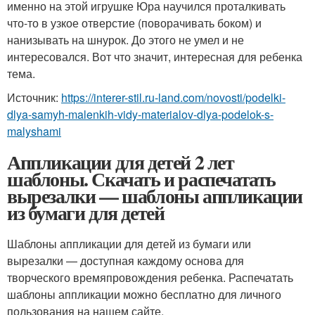
именно на этой игрушке Юра научился проталкивать
что-то в узкое отверстие (поворачивать боком) и
нанизывать на шнурок. До этого не умел и не
интересовался. Вот что значит, интересная для ребенка
тема.
Источник:
https://interer-stil.ru-land.com/novosti/podelki-
dlya-samyh-malenkih-vidy-materialov-dlya-podelok-s-
malyshami
Аппликации для детей 2 лет
шаблоны. Скачать и распечатать
вырезалки — шаблоны аппликации
из бумаги для детей
Шаблоны аппликации для детей из бумаги или
вырезалки — доступная каждому основа для
творческого времяпровождения ребенка. Распечатать
шаблоны аппликации можно бесплатно для личного
пользования на нашем сайте.