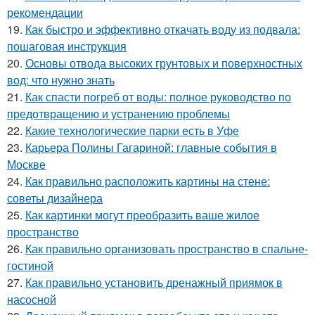
рекомендации
19.
Как быстро и эффективно откачать воду из подвала:
пошаговая инструкция
20.
Основы отвода высоких грунтовых и поверхностных
вод: что нужно знать
21.
Как спасти погреб от воды: полное руководство по
предотвращению и устранению проблемы
22.
Какие технологические парки есть в Уфе
23.
Карьера Полины Гагариной: главные события в
Москве
24.
Как правильно расположить картины на стене:
советы дизайнера
25.
Как картинки могут преобразить ваше жилое
пространство
26.
Как правильно организовать пространство в спальне-
гостиной
27.
Как правильно установить дренажный приямок в
насосной