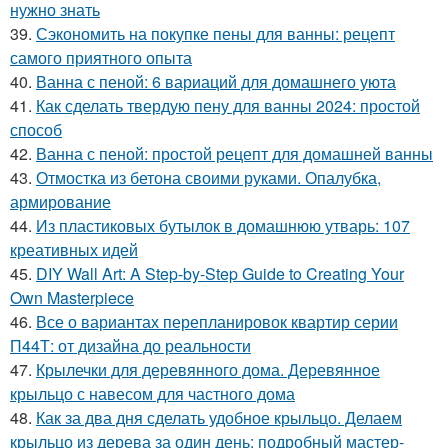
нужно знать
39.
Сэкономить на покупке пены для ванны: рецепт
самого приятного опыта
40.
Ванна с пеной: 6 вариаций для домашнего уюта
41.
Как сделать твердую пену для ванны 2024: простой
способ
42.
Ванна с пеной: простой рецепт для домашней ванны
43.
Отмостка из бетона своими руками. Опалубка,
армирование
44.
Из пластиковых бутылок в домашнюю утварь: 107
креативных идей
45.
DIY Wall Art: A Step-by-Step Guide to Creating Your
Own Masterpiece
46.
Все о вариантах перепланировок квартир серии
П44Т: от дизайна до реальности
47.
Крылечки для деревянного дома. Деревянное
крыльцо с навесом для частного дома
48.
Как за два дня сделать удобное крыльцо. Делаем
крыльцо из дерева за один день: подробный мастер-