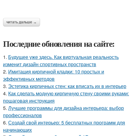
читать дальше →
Последние обновления на сайте:
1.
Будущее уже здесь. Как виртуальная реальность
изменит дизайн спортивных пространств
2.
Имитация кирпичной кладки: 10 простых и
эффективных методов
3.
Эстетика кирпичных стен: как вписать их в интерьер
4.
Как сделать модную кирпичную стену своими руками:
пошаговая инструкция
5.
Лучшие программы для дизайна интерьера: выбор
профессионалов
6.
Создай свой интерьер: 5 бесплатных программ для
начинающих