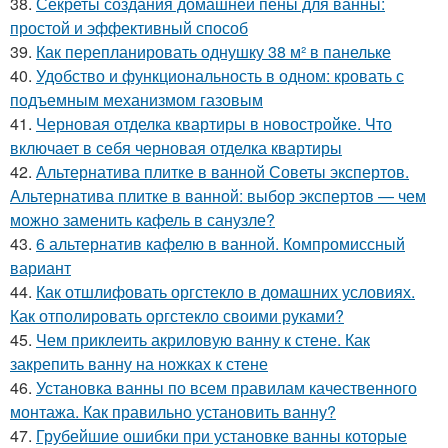
38.
Секреты создания домашней пены для ванны:
простой и эффективный способ
39.
Как перепланировать однушку 38 м² в панельке
40.
Удобство и функциональность в одном: кровать с
подъемным механизмом газовым
41.
Черновая отделка квартиры в новостройке. Что
включает в себя черновая отделка квартиры
42.
Альтернатива плитке в ванной Советы экспертов.
Альтернатива плитке в ванной: выбор экспертов — чем
можно заменить кафель в санузле?
43.
6 альтернатив кафелю в ванной. Компромиссный
вариант
44.
Как отшлифовать оргстекло в домашних условиях.
Как отполировать оргстекло своими руками?
45.
Чем приклеить акриловую ванну к стене. Как
закрепить ванну на ножках к стене
46.
Установка ванны по всем правилам качественного
монтажа. Как правильно установить ванну?
47.
Грубейшие ошибки при установке ванны которые