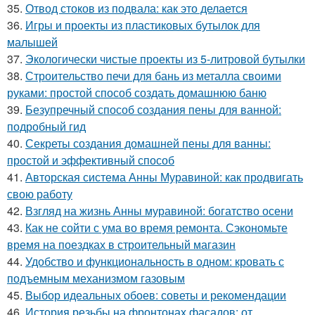
35.
Отвод стоков из подвала: как это делается
36.
Игры и проекты из пластиковых бутылок для
малышей
37.
Экологически чистые проекты из 5-литровой бутылки
38.
Строительство печи для бань из металла своими
руками: простой способ создать домашнюю баню
39.
Безупречный способ создания пены для ванной:
подробный гид
40.
Секреты создания домашней пены для ванны:
простой и эффективный способ
41.
Авторская система Анны Муравиной: как продвигать
свою работу
42.
Взгляд на жизнь Анны муравиной: богатство осени
43.
Как не сойти с ума во время ремонта. Сэкономьте
время на поездках в строительный магазин
44.
Удобство и функциональность в одном: кровать с
подъемным механизмом газовым
45.
Выбор идеальных обоев: советы и рекомендации
46.
История резьбы на фронтонах фасадов: от