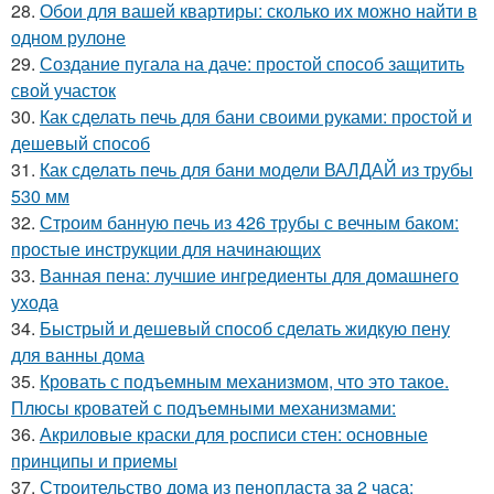
28.
Обои для вашей квартиры: сколько их можно найти в
одном рулоне
29.
Создание пугала на даче: простой способ защитить
свой участок
30.
Как сделать печь для бани своими руками: простой и
дешевый способ
31.
Как сделать печь для бани модели ВАЛДАЙ из трубы
530 мм
32.
Строим банную печь из 426 трубы с вечным баком:
простые инструкции для начинающих
33.
Ванная пена: лучшие ингредиенты для домашнего
ухода
34.
Быстрый и дешевый способ сделать жидкую пену
для ванны дома
35.
Кровать с подъемным механизмом, что это такое.
Плюсы кроватей с подъемными механизмами:
36.
Акриловые краски для росписи стен: основные
принципы и приемы
37.
Строительство дома из пенопласта за 2 часа: