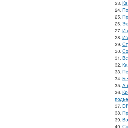
23.
Ка
24.
По
25.
Пр
26.
Эк
27.
Из
28.
Из
29.
Ст
30.
Со
31.
Вс
32.
Ка
33.
Пе
34.
Бе
35.
Ан
36.
Кр
подъ
37.
DI
38.
Пр
39.
Во
40.
Со