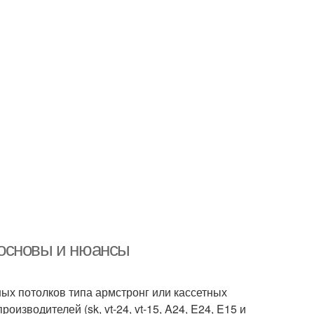
основы и нюансы
ых потолков типа армстронг или кассетных
производителей (sk, vt-24, vt-15, A24, E24, E15 и