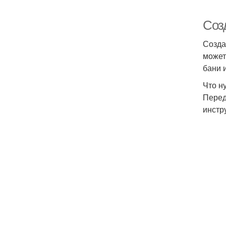
Соз
Созда
может
бани 
Что н
Перед
инстр