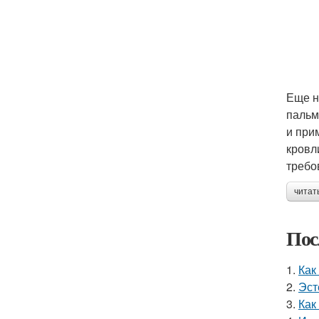
Еще н
пальм
и при
кровл
требо
читат
Пос
1.
Как
2.
Эст
3.
Как