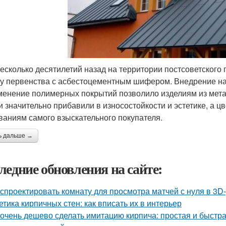
есколько десятилетий назад на территории постсоветского
у первенства с асбестоцементным шифером. Внедрение на
менение полимерных покрытий позволило изделиям из мета
и значительно прибавили в износостойкости и эстетике, а 
ваниям самого взыскательного покупателя.
ь дальше →
ледние обновления на сайте:
 спроектировать комнату для просмотра матчей с нуля в 3D
етика кирпичных стен: как вписать их в интерьер
 очень дешево сделать имитацию кирпича: простая и быстр