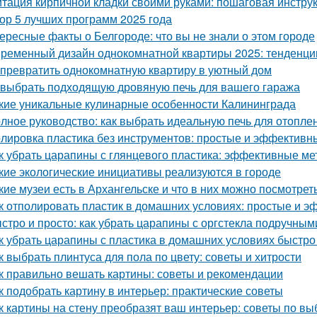
тация кирпичной кладки своими руками: пошаговая инстру
ор 5 лучших программ 2025 года
ересные факты о Белгороде: что вы не знали о этом городе
ременный дизайн однокомнатной квартиры 2025: тенденци
 превратить однокомнатную квартиру в уютный дом
 выбрать подходящую дровяную печь для вашего гаража
кие уникальные кулинарные особенности Калининграда
лное руководство: как выбрать идеальную печь для отопле
лировка пластика без инструментов: простые и эффективн
к убрать царапины с глянцевого пластика: эффективные м
кие экологические инициативы реализуются в городе
кие музеи есть в Архангельске и что в них можно посмотрет
к отполировать пластик в домашних условиях: простые и 
стро и просто: как убрать царапины с оргстекла подручны
к убрать царапины с пластика в домашних условиях быстр
к выбрать плинтуса для пола по цвету: советы и хитрости
к правильно вешать картины: советы и рекомендации
к подобрать картину в интерьер: практические советы
к картины на стену преобразят ваш интерьер: советы по в