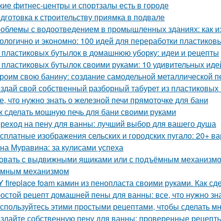
кие фитнес-центры и спортзалы есть в городе
дготовка к строительству приямка в подвале
облемы с водоотведением в промышленных зданиях: как из
ологично и экономно: 100 идей для переработки пластиков
 пластиковых бутылок в домашнюю уборку: идеи и рецепты
 пластиковых бутылок своими руками: 10 удивительных иде
роим свою банину: создание самодельной металлической п
здай свой собственный разборный табурет из пластиковых
е, что нужно знать о железной печи прямоточке для бани
к сделать мощную печь для бани своими руками
реход на пену для ванны: лучший выбор для вашего душа
сплатные изображения сельских и городских пугало: 20+ в
на Муравина: за кулисами успеха
овать с выдвижными ящиками или с подъёмным механизмом.
емным механизмом
Y fireplace foam камин из пенопласта своими руками. Как с
остой рецепт домашней пены для ванны: все, что нужно зн
спользуйтесь этими простыми рецептами, чтобы сделать м
здайте собственную пену для ванны: проверенные рецепты