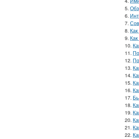
4.
Ими
5.
Обз
6.
Инт
7.
Сов
8.
Как
9.
Как
10.
Ка
11.
По
12.
По
13.
Ка
14.
Ка
15.
Ка
16.
Ка
17.
Бы
18.
Ка
19.
Ка
20.
Ка
21.
Ка
22.
Ка