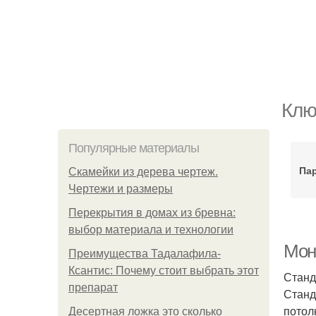
Клю
Популярные материалы
Па
Скамейки из дерева чертеж.
Чертежи и размеры
Перекрытия в домах из бревна:
выбор материала и технологии
Мон
Преимущества Тадалафила-
Ксантис: Почему стоит выбрать этот
Станд
препарат
Станд
потолк
Десертная ложка это сколько