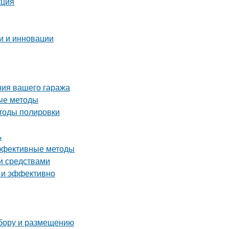
кция
и и инновации
ния вашего гаража
ые методы
етоды полировки
ь
эффективные методы
ми средствами
о и эффективно
ыбору и размещению