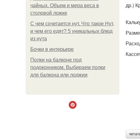
др.) 
чайных. Объем и мера веса в
столовой ложке
Кальк
С чем сочетается нут. Что такое Нут,
и чем его едят? 5 уникальных блюд
Разме
из нута
Расхо
Бочки в интерьере
Кассе
Полки на балконе под
подоконником. Выбираем полки
для балкона или лоджии
читат