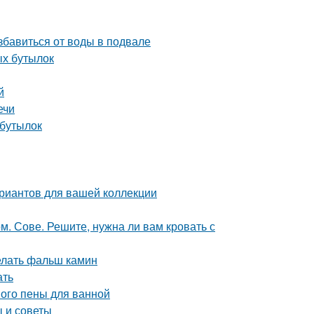
бавиться от воды в подвале
ых бутылок
й
ечи
 бутылок
ариантов для вашей коллекции
 Сове. Решите, нужна ли вам кровать с
делать фальш камин
ать
ного пены для ванной
 и советы