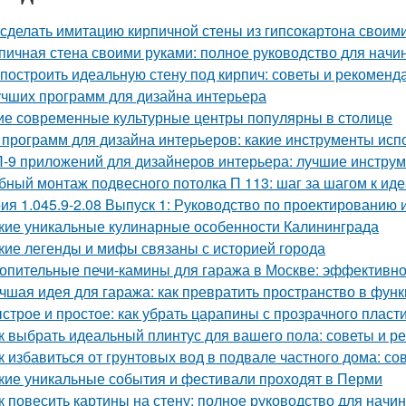
 сделать имитацию кирпичной стены из гипсокартона своим
пичная стена своими руками: полное руководство для нач
 построить идеальную стену под кирпич: советы и рекоменд
учших программ для дизайна интерьера
ие современные культурные центры популярны в столице
 программ для дизайна интерьеров: какие инструменты ис
-9 приложений для дизайнеров интерьера: лучшие инструм
бный монтаж подвесного потолка П 113: шаг за шагом к ид
ия 1.045.9-2.08 Выпуск 1: Руководство по проектированию 
кие уникальные кулинарные особенности Калининграда
кие легенды и мифы связаны с историей города
опительные печи-камины для гаража в Москве: эффективн
чшая идея для гаража: как превратить пространство в фу
строе и простое: как убрать царапины с прозрачного пласт
к выбрать идеальный плинтус для вашего пола: советы и р
к избавиться от грунтовых вод в подвале частного дома: с
кие уникальные события и фестивали проходят в Перми
к повесить картины на стену: полное руководство для нач