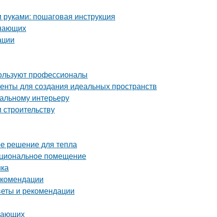
и руками: пошаговая инструкция
инающих
ации
пользуют профессионалы
енты для создания идеальных пространств
еальному интерьеру
и строительству
ое решение для тепла
нкциональное помещение
ика
екомендации
оветы и рекомендации
инающих