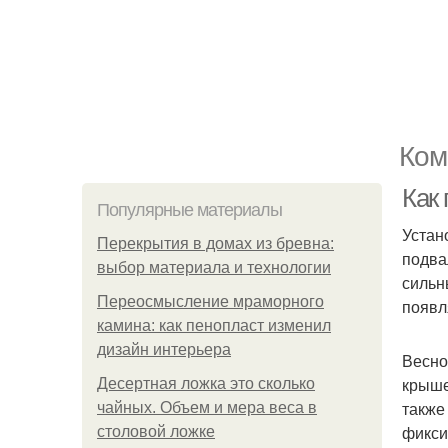
Ком
Как
Популярные материалы
Устан
Перекрытия в домах из бревна:
подва
выбор материала и технологии
сильн
Переосмысление мраморного
появл
камина: как пенопласт изменил
дизайн интерьера
Весно
крыше
Десертная ложка это сколько
также
чайных. Объем и мера веса в
фикси
столовой ложке