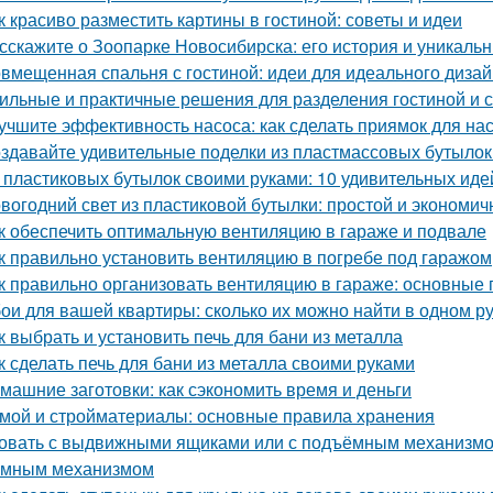
к красиво разместить картины в гостиной: советы и идеи
сскажите о Зоопарке Новосибирска: его история и уникаль
вмещенная спальня с гостиной: идеи для идеального диза
ильные и практичные решения для разделения гостиной и 
учшите эффективность насоса: как сделать приямок для на
здавайте удивительные поделки из пластмассовых бутылок
 пластиковых бутылок своими руками: 10 удивительных иде
вогодний свет из пластиковой бутылки: простой и экономич
к обеспечить оптимальную вентиляцию в гараже и подвале
к правильно установить вентиляцию в погребе под гаражом
к правильно организовать вентиляцию в гараже: основные
ои для вашей квартиры: сколько их можно найти в одном р
к выбрать и установить печь для бани из металла
к сделать печь для бани из металла своими руками
машние заготовки: как сэкономить время и деньги
мой и стройматериалы: основные правила хранения
овать с выдвижными ящиками или с подъёмным механизмом.
емным механизмом