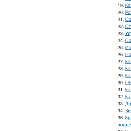
19.
Ка
20.
Ра
21.
Со
22.
Ст
23.
Ул
24.
Со
25.
Из
26.
Но
27.
Ка
28.
Ка
29.
Ка
30.
Об
31.
Ка
32.
Ка
33.
До
34.
Зи
35.
Кр
подъ