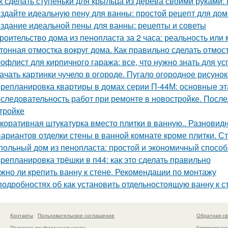
к сделать ступеньки для крыльца из дерева своими руками:
здайте идеальную пену для ванны: простой рецепт для до
здание идеальной пены для ванны: рецепты и советы
роительство дома из пенопласта за 2 часа: реальность или
тонная отмостка вокруг дома. Как правильно сделать отмост
офлист для кирпичного гаража: все, что нужно знать для у
ачать картинки чучело в огороде. Пугало огородное рисунок
репланировка квартиры в домах серии П-44М: основные э
следовательность работ при ремонте в новостройке. После
тройке
коративная штукатурка вместо плитки в ванную.. Разновид
вариантов отделки стены в ванной комнате кроме плитки. С
польный дом из пенопласта: простой и экономичный способ
репланировка трёшки в п44: как это сделать правильно
жно ли крепить ванну к стене. Рекомендации по монтажу
подробностях об как установить отдельностоящую ванну к 
Контакты
Пользовательское соглашение
Обратная св
Политика конфидециальности
Копирование раз