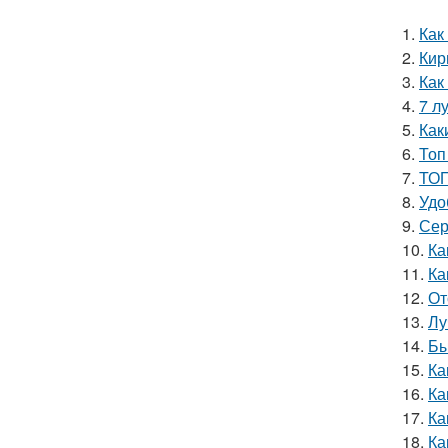
1.
Как
2.
Кир
3.
Как
4.
7 л
5.
Как
6.
Топ
7.
ТОП
8.
Удо
9.
Сер
10.
Ка
11.
Ка
12.
От
13.
Лу
14.
Бы
15.
Ка
16.
Ка
17.
Ка
18.
Ка