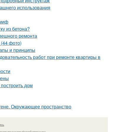
 подробный инструктаж
машнего использования
 миф
ку из бетона?
спешного ремонта
 (44 фото)
тапы и принципы
довательность работ при ремонте квартиры в
ности
тены
 построить дом
стене. Окружающее пространство
язь
решено при указании обратной гиперссылки.