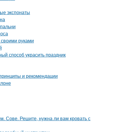
ные экспонаты
йна
спальни
соса
 своими руками
й
ный способ украсить праздник
 принципы и рекомендации
улоне
 Сове. Решите, нужна ли вам кровать с