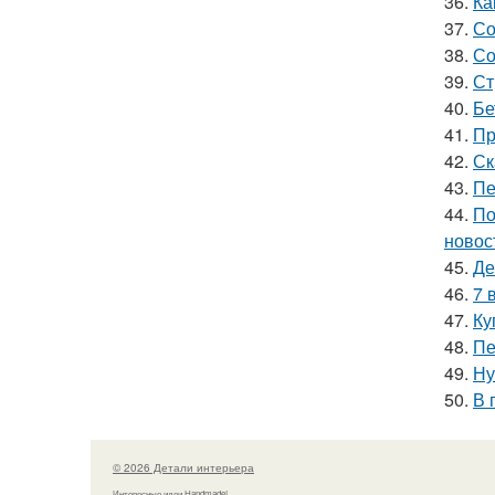
36.
Ка
37.
Со
38.
Со
39.
Ст
40.
Бе
41.
Пр
42.
Ск
43.
Пе
44.
По
новос
45.
Де
46.
7 
47.
Ку
48.
Пе
49.
Ну
50.
В 
© 2026 Детали интерьера
Интересные идеи Handmade!