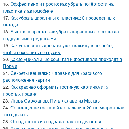
16.
Эффективно и просто: как убрать потёртости на
пластике в автомобиле
17.
Как убрать царапины с пластика: 3 проверенных
метода
18.
Быстро и просто: как убрать царапины с оргстекла
подручными средствами
19.
Как установить дренажную скважину в погребе,
чтобы сохранить его сухим
20.
Какие уникальные события и фестивали проходят в
Перми
21.
Секреты вешалки: 7 правил для красивого
расположения картин
22.
Как красиво оформить гостиную картинами: 5
простых правил
23.
Игорь Саруханов: Путь к славе из Москвы
24.
Совмещение гостиной и спальни в 20 кв. метров: как
это сделать
25.
Отвод стоков из подвала: как это делается
26.
Утилизация пластиковых бутылок: идеи для сада