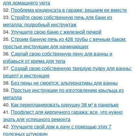
для домашнего уюта
32.
Проблема конденсата в гараже: решаем ее вместе
33.
Стройте свою собственную печь для бани из
металла: подробный инструктаж
34.
Улучшите свою баню с железной печкой
35.
Строим банную печь из 426 трубы с вечным баком:
простые инструкции для начинающих
36.
Сделай свою собственную пену для ванны и
избавься от крема для тела
37.
Создай свою собственную твердую пудру для ванны:
рецепт и инструкция
38.
Без пены не смоется: альтернативы для ванны
39.
Простые инструкции по изготовлению крыльца из
металла
40.
Как перепланировать однушку 38 м² в панельке
41.
Профлист для кирпичного гаража: все, что нужно
знать для успешного ремонта
42.
Улучшите свой дом и дачу с помощью этих 7
полезных штуковин