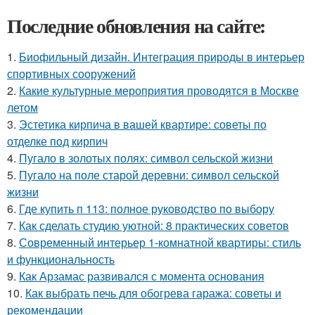
Последние обновления на сайте:
1.
Биофильный дизайн. Интеграция природы в интерьер
спортивных сооружений
2.
Какие культурные мероприятия проводятся в Москве
летом
3.
Эстетика кирпича в вашей квартире: советы по
отделке под кирпич
4.
Пугало в золотых полях: символ сельской жизни
5.
Пугало на поле старой деревни: символ сельской
жизни
6.
Где купить п 113: полное руководство по выбору
7.
Как сделать студию уютной: 8 практических советов
8.
Современный интерьер 1-комнатной квартиры: стиль
и функциональность
9.
Как Арзамас развивался с момента основания
10.
Как выбрать печь для обогрева гаража: советы и
рекомендации