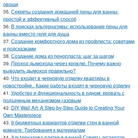
овощи
35.
Секреты создания домашней пены для ванны:
простой и эффективный способ
36.
В поисках альтернативы: использование пены для
ванны вместо геля для душа
37.
Создание комфортного дома из профлиста: советами
и подсказками
38.
Создание дома из пенопласта: шаг за шагом
39.
Проход дымохода через кровлю. Почему важно
выводить дымоход правильно?
40.
Что входит в черновую отделку квартиры в
новостройке.. Какие работы входят в черновую отделку
41.
Удобство и функциональность в одном: кровать с
подъемным механизмом газовым
42.
DIY Wall Art: A Step-by-Step Guide to Creating Your
Own Masterpiece
43.
9 бюджетных вариантов отделки стен в ванной
комнате. Требования к материалам
44.
Альтернатива плитке в ванной Советы экспертов.