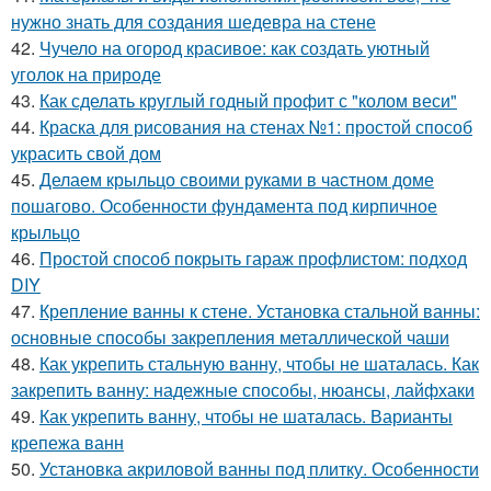
нужно знать для создания шедевра на стене
42.
Чучело на огород красивое: как создать уютный
уголок на природе
43.
Как сделать круглый годный профит с "колом веси"
44.
Краска для рисования на стенах №1: простой способ
украсить свой дом
45.
Делаем крыльцо своими руками в частном доме
пошагово. Особенности фундамента под кирпичное
крыльцо
46.
Простой способ покрыть гараж профлистом: подход
DIY
47.
Крепление ванны к стене. Установка стальной ванны:
основные способы закрепления металлической чаши
48.
Как укрепить стальную ванну, чтобы не шаталась. Как
закрепить ванну: надежные способы, нюансы, лайфхаки
49.
Как укрепить ванну, чтобы не шаталась. Варианты
крепежа ванн
50.
Установка акриловой ванны под плитку. Особенности