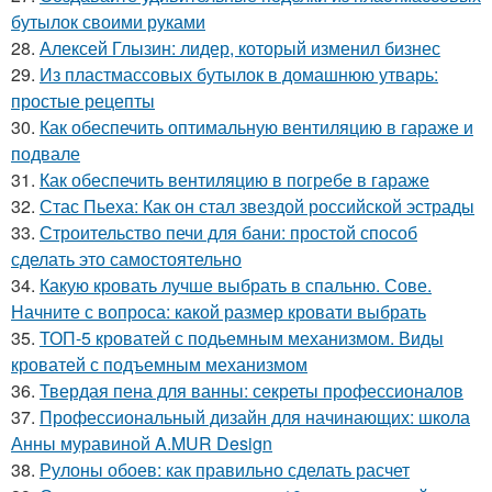
бутылок своими руками
28.
Алексей Глызин: лидер, который изменил бизнес
29.
Из пластмассовых бутылок в домашнюю утварь:
простые рецепты
30.
Как обеспечить оптимальную вентиляцию в гараже и
подвале
31.
Как обеспечить вентиляцию в погребе в гараже
32.
Стас Пьеха: Как он стал звездой российской эстрады
33.
Строительство печи для бани: простой способ
сделать это самостоятельно
34.
Какую кровать лучше выбрать в спальню. Сове.
Начните с вопроса: какой размер кровати выбрать
35.
ТОП-5 кроватей с подьемным механизмом. Виды
кроватей с подъемным механизмом
36.
Твердая пена для ванны: секреты профессионалов
37.
Профессиональный дизайн для начинающих: школа
Анны муравиной A.MUR Design
38.
Рулоны обоев: как правильно сделать расчет