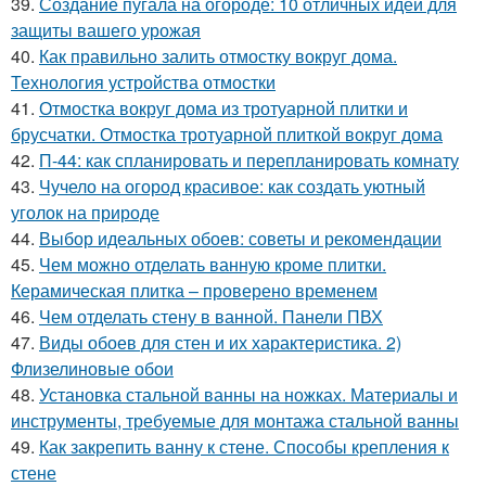
39.
Создание пугала на огороде: 10 отличных идей для
защиты вашего урожая
40.
Как правильно залить отмостку вокруг дома.
Технология устройства отмостки
41.
Отмостка вокруг дома из тротуарной плитки и
брусчатки. Отмостка тротуарной плиткой вокруг дома
42.
П-44: как спланировать и перепланировать комнату
43.
Чучело на огород красивое: как создать уютный
уголок на природе
44.
Выбор идеальных обоев: советы и рекомендации
45.
Чем можно отделать ванную кроме плитки.
Керамическая плитка – проверено временем
46.
Чем отделать стену в ванной. Панели ПВХ
47.
Виды обоев для стен и их характеристика. 2)
Флизелиновые обои
48.
Установка стальной ванны на ножках. Материалы и
инструменты, требуемые для монтажа стальной ванны
49.
Как закрепить ванну к стене. Способы крепления к
стене