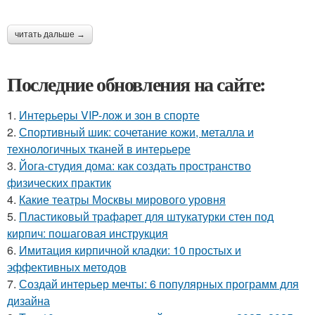
читать дальше →
Последние обновления на сайте:
1.
Интерьеры VIP-лож и зон в спорте
2.
Спортивный шик: сочетание кожи, металла и
технологичных тканей в интерьере
3.
Йога-студия дома: как создать пространство
физических практик
4.
Какие театры Москвы мирового уровня
5.
Пластиковый трафарет для штукатурки стен под
кирпич: пошаговая инструкция
6.
Имитация кирпичной кладки: 10 простых и
эффективных методов
7.
Создай интерьер мечты: 6 популярных программ для
дизайна