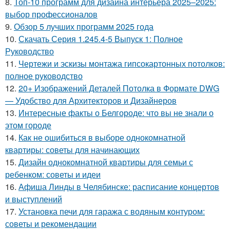
8.
Топ-10 программ для дизайна интерьера 2025–2025:
выбор профессионалов
9.
Обзор 5 лучших программ 2025 года
10.
Скачать Серия 1.245.4-5 Выпуск 1: Полное
Руководство
11.
Чертежи и эскизы монтажа гипсокартонных потолков:
полное руководство
12.
20+ Изображений Деталей Потолка в Формате DWG
— Удобство для Архитекторов и Дизайнеров
13.
Интересные факты о Белгороде: что вы не знали о
этом городе
14.
Как не ошибиться в выборе однокомнатной
квартиры: советы для начинающих
15.
Дизайн однокомнатной квартиры для семьи с
ребенком: советы и идеи
16.
Афиша Линды в Челябинске: расписание концертов
и выступлений
17.
Установка печи для гаража с водяным контуром:
советы и рекомендации