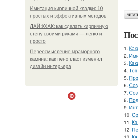
Имитация кирпичной кладки: 10
читат
простых и эффективных методов
ЛАЙФХАК: как сделать кирпичную
Пос
стену своими руками — легко и
просто
1.
Как
Переосмысление мраморного
2.
Ими
камина: как пенопласт изменил
3.
Как
дизайн интерьера
4.
Топ
5.
Про
6.
Соз
7.
Соз
8.
Под
9.
Инт
10.
Со
11.
Ка
12.
Пе
13.
Ка