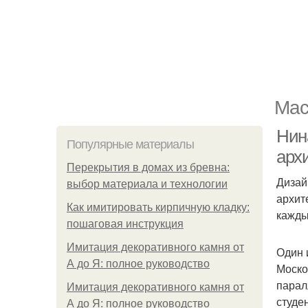
Мас
Нин
Популярные материалы
арх
Перекрытия в домах из бревна:
Дизай
выбор материала и технологии
архит
Как имитировать кирпичную кладку:
кажды
пошаговая инструкция
Имитация декоративного камня от
Один 
А до Я: полное руководство
Моско
парал
Имитация декоративного камня от
студе
А до Я: полное руководство