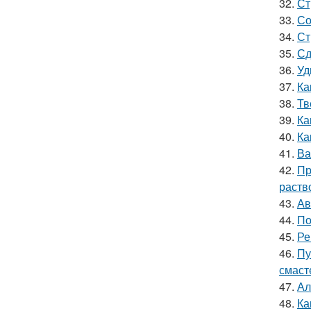
32.
Ст
33.
Со
34.
Ст
35.
Сд
36.
Уд
37.
Ка
38.
Тв
39.
Ка
40.
Ка
41.
Ва
42.
Пр
раств
43.
Ав
44.
По
45.
Ре
46.
Пу
смаст
47.
Ал
48.
Ка