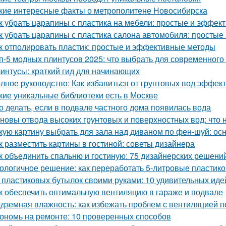
кие интересные факты о метрополитене Новосибирска
к убрать царапины с пластика на мебели: простые и эффе
к убрать царапины с пластика салона автомобиля: просты
к отполировать пластик: простые и эффективные методы
п-5 модных плинтусов 2025: что выбрать для современного
интусы: краткий гид для начинающих
лное руководство: Как избавиться от грунтовых вод эффек
кие уникальные библиотеки есть в Москве
о делать, если в подвале частного дома появилась вода
новы отвода высоких грунтовых и поверхностных вод: что 
кую картину выбрать для зала над диваном по фен-шуй: о
к разместить картины в гостиной: советы дизайнера
к объединить спальню и гостиную: 75 дизайнерских решени
ологичное решение: как переработать 5-литровые пластик
 пластиковых бутылок своими руками: 10 удивительных иде
к обеспечить оптимальную вентиляцию в гараже и подвале
дземная влажность: как избежать проблем с вентиляцией 
ономь на ремонте: 10 проверенных способов