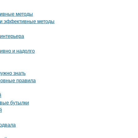
ктивные методы
е и эффективные методы
 интерьера
тивно и надолго
нужно знать
сновные правила
й
овые бутылки
й
подвала