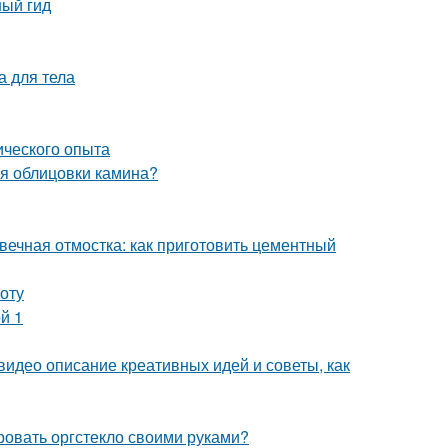
ный гид
а для тела
ического опыта
ля облицовки камина?
вечная отмостка: как приготовить цементный
оту
й 1
видео описание креативных идей и советы, как
ровать оргстекло своими руками?