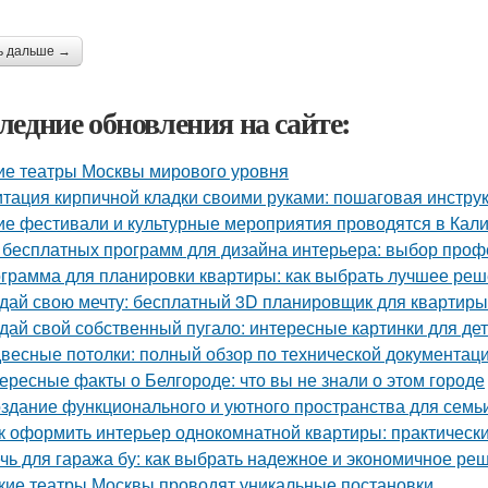
ь дальше →
ледние обновления на сайте:
ие театры Москвы мирового уровня
тация кирпичной кладки своими руками: пошаговая инстру
ие фестивали и культурные мероприятия проводятся в Кал
 бесплатных программ для дизайна интерьера: выбор про
грамма для планировки квартиры: как выбрать лучшее ре
дай свою мечту: бесплатный 3D планировщик для квартиры
дай свой собственный пугало: интересные картинки для де
весные потолки: полный обзор по технической документац
ересные факты о Белгороде: что вы не знали о этом городе
здание функционального и уютного пространства для семь
к оформить интерьер однокомнатной квартиры: практически
чь для гаража бу: как выбрать надежное и экономичное ре
кие театры Москвы проводят уникальные постановки