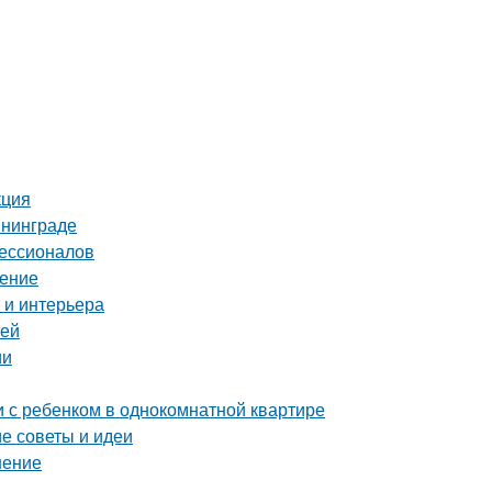
кция
ининграде
фессионалов
шение
 и интерьера
тей
ии
и с ребенком в однокомнатной квартире
е советы и идеи
шение