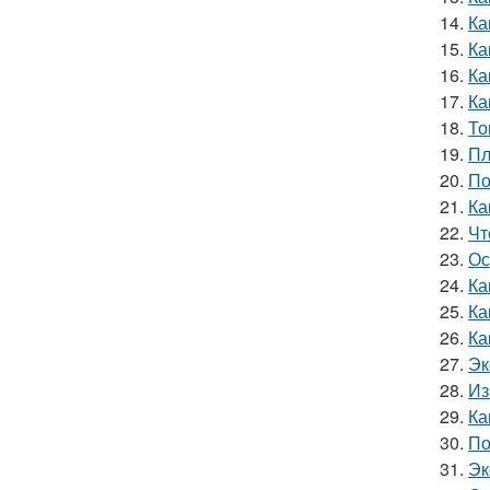
14.
Ка
15.
Ка
16.
Ка
17.
Ка
18.
То
19.
Пл
20.
По
21.
Ка
22.
Чт
23.
Ос
24.
Ка
25.
Ка
26.
Ка
27.
Эк
28.
Из
29.
Ка
30.
По
31.
Эк