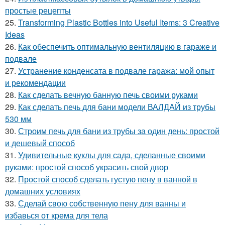
простые рецепты
25.
Transforming Plastic Bottles into Useful Items: 3 Creative
Ideas
26.
Как обеспечить оптимальную вентиляцию в гараже и
подвале
27.
Устранение конденсата в подвале гаража: мой опыт
и рекомендации
28.
Как сделать вечную банную печь своими руками
29.
Как сделать печь для бани модели ВАЛДАЙ из трубы
530 мм
30.
Строим печь для бани из трубы за один день: простой
и дешевый способ
31.
Удивительные куклы для сада, сделанные своими
руками: простой способ украсить свой двор
32.
Простой способ сделать густую пену в ванной в
домашних условиях
33.
Сделай свою собственную пену для ванны и
избавься от крема для тела