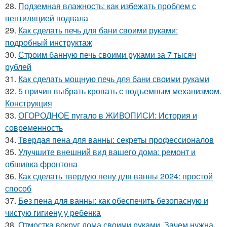
28.
Подземная влажность: как избежать проблем с
вентиляцией подвала
29.
Как сделать печь для бани своими руками:
подробный инструктаж
30.
Строим банную печь своими руками за 7 тысяч
рублей
31.
Как сделать мощную печь для бани своими руками
32.
5 причин выбрать кровать с подъемным механизмом.
Конструкция
33.
ОГОРОДНОЕ пугало в ЖИВОПИСИ: История и
современность
34.
Твердая пена для ванны: секреты профессионалов
35.
Улучшите внешний вид вашего дома: ремонт и
обшивка фронтона
36.
Как сделать твердую пену для ванны 2024: простой
способ
37.
Без пена для ванны: как обеспечить безопасную и
чистую гигиену у ребенка
38.
Отмостка вокруг дома своими руками. Зачем нужна