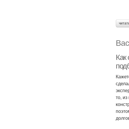
читат
Вас
Как 
под
Кажет
сделал
экспе
то, и
конст
поэто
долго