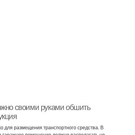
ожно своими руками обшить
укция
о для размещения транспортного средства. В
го гаражное помещение должно располагать не