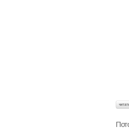
читат
Пот