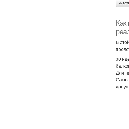
читат
Как
реа
В это
предс
30 ид
балко
Для н
Самос
допущ