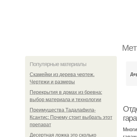
Мет
Популярные материалы
Де
Скамейки из дерева чертеж.
Чертежи и размеры
Перекрытия в домах из бревна:
выбор материала и технологии
Отд
Преимущества Тадалафила-
гар
Ксантис: Почему стоит выбрать этот
препарат
Многи
Десертная ложка это сколько
гараж