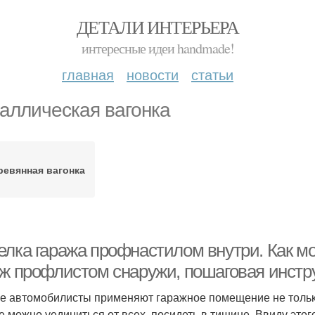
ДЕТАЛИ ИНТЕРЬЕРА
интересные идеи handmade!
главная
новости
статьи
аллическая вагонка
ревянная вагонка
елка гаража профнастилом внутри. Как м
аж профлистом снаружи, пошаговая инстр
е автомобилисты применяют гаражное помещение не тольк
е можно уединиться от всех, посидеть в тишине. Ввиду это