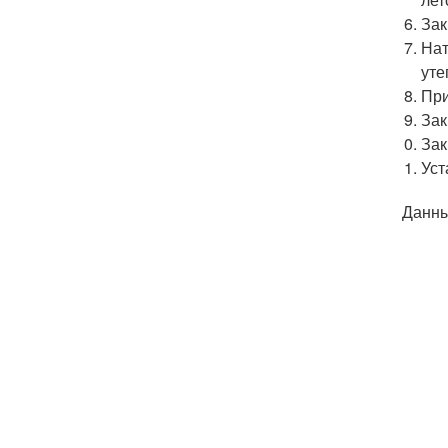
Зак
Нат
уте
При
Зак
Зак
Уст
Данны