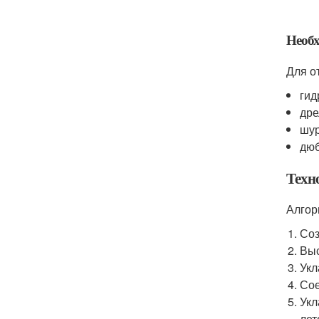
Необ
Для о
гид
дре
шур
дюб
Техн
Алгор
Соз
Выс
Укл
Сое
Укл
лет