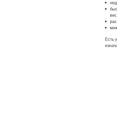
нед
быс
вес
рас
мож
Есть 
изнач