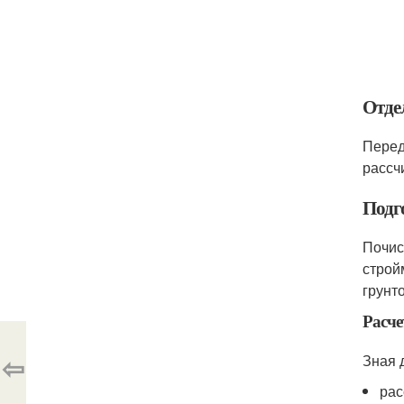
Отде
Перед
рассч
Подг
Почис
строй
грунт
Расче
⇦
Зная 
рас