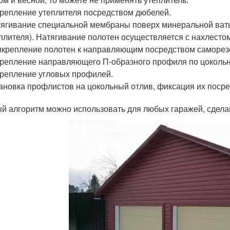
репление утеплителя посредством дюбелей.
ягивание специальной мембраны поверх минеральной ваты
плителя). Натягивание полотен осуществляется с нахлестом
крепление полотен к направляющим посредством саморез
репление направляющего П-образного профиля по цокольн
репление угловых профилей.
ановка профлистов на цокольный отлив, фиксация их поср
й алгоритм можно использовать для любых гаражей, сделан