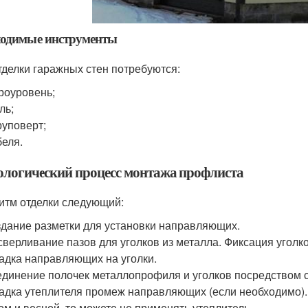
ходимые инструменты
тделки гаражных стен потребуются:
роуровень;
ль;
уповерт;
еля.
ологический процесс монтажа профлиста
итм отделки следующий:
дание разметки для установки направляющих.
верливание пазов для уголков из металла. Фиксация уголк
адка направляющих на уголки.
динение полочек металлопрофиля и уголков посредством 
адка утеплителя промеж направляющих (если необходимо)
ом и весной, то можете не применять утеплитель.