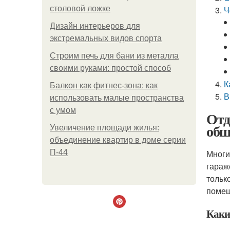
столовой ложке
Ч
Дизайн интерьеров для
экстремальных видов спорта
Строим печь для бани из металла
своими руками: простой способ
К
Балкон как фитнес-зона: как
В
использовать малые пространства
с умом
Отд
обш
Увеличение площади жилья:
объединение квартир в доме серии
П-44
Многи
гараж
тольк
помещ
Каки