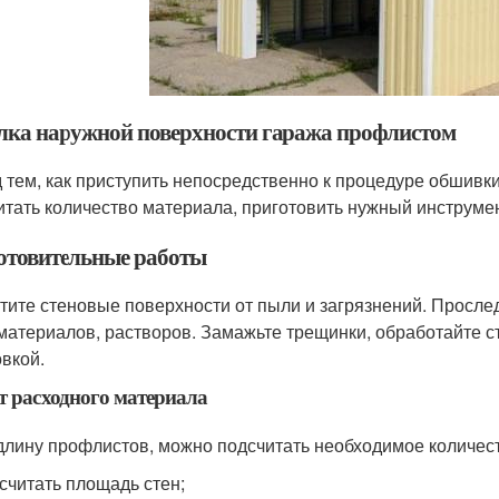
лка наружной поверхности гаража профлистом
 тем, как приступить непосредственно к процедуре обшивки
итать количество материала, приготовить нужный инструме
отовительные работы
тите стеновые поверхности от пыли и загрязнений. Прослед
материалов, растворов. Замажьте трещинки, обработайте с
овкой.
т расходного материала
длину профлистов, можно подсчитать необходимое количест
считать площадь стен;