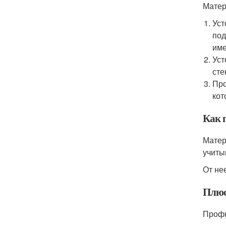
Матер
Уст
под
име
Уст
сте
Про
кот
Как 
Матер
учиты
От не
Плюс
Профн