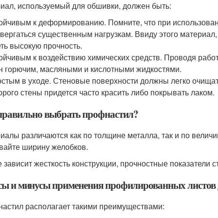
иал, используемый для обшивки, должен быть:
ойчивым к деформированию. Помните, что при использован
вергаться существенным нагрузкам. Ввиду этого материал
ть высокую прочность.
ойчивым к воздействию химических средств. Проводя рабо
н горючим, масляными и кислотными жидкостями.
стым в уходе. Стеновые поверхности должны легко очищать
орого стены придется часто красить либо покрывать лаком.
правильно выбрать профнастил?
иалы различаются как по толщине металла, так и по вели
вайте ширину желобков.
е зависит жесткость конструкции, прочностные показатели 
ы и минусы применения профилированных листов д
астил располагает такими преимуществами: