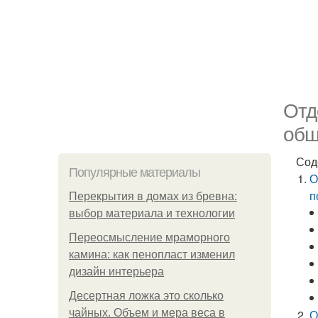
Отд
обш
Сод
Популярные материалы
О
п
Перекрытия в домах из бревна:
выбор материала и технологии
Переосмысление мраморного
камина: как пенопласт изменил
дизайн интерьера
Десертная ложка это сколько
чайных. Объем и мера веса в
О