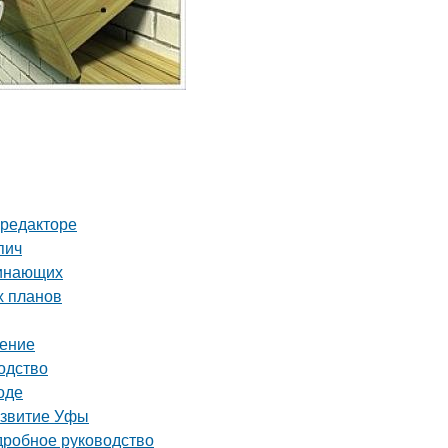
-редакторе
пич
чинающих
х планов
шение
одство
оде
азвитие Уфы
дробное руководство