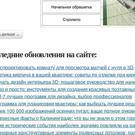
ь дальше →
ледние обновления на сайте:
 спроектировать комнату для просмотра матчей с нуля в 3D
етика кирпича в вашей квартире: советы по отделке под кир
чать дизайн интерьера 3D: пошаговое руководство для на
ко и просто: инструменты для создания красивых поэтажны
-7 лучших программ для дизайна: выбор профессионалов
грамма для планировки квартиры: как выбрать лучшее ре
ее 100 000 изображений осенних пугал: ваше полное руков
ересные факты о Калининграде: что вы не знали о этом гор
ие исторические события наиболее значимо повлияли на р
новные конструктивные элементы подвесных потолков: по