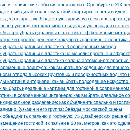
кие исторические события произошли в Оренбурге в XIX ве
джетный дизайн однокомнатной квартиры: советы и идеи
к сделать простую бюджетную кирпичную печь для гаража д
лное руководство: как выбрать идеальную печь для отопле
к быстро убрать царапины с пластика: эффективные метод
строе и простое решение: как убрать царапины с пластика
к убрать царапины с пластика: 3 проверенных метода
к убрать царапины с пластика на мебели: простые и эффе
к убрать царапины с пластика салона автомобиля: просты
временные плинтуса: как выбрать подходящие для вашего
новы отвода высоких грунтовых и поверхностных вод: что 
ды картин в интерьере: как выбрать подходящее искусство
к выбрать идеальные картины для гостиной в современном
ртины в современном интерьере: как выбрать идеальное с
нкциональное разделение: как объединить спальню и гости
адимир Кузьмин и его группа: Звёзды московской сцены
к объединить спальню и гостиную: 75 дизайнерских решени
вмещение гостиной и спальни в 20 кв. метров: как это сдел
вмещение комфорта и функциональности: актуальные идеи