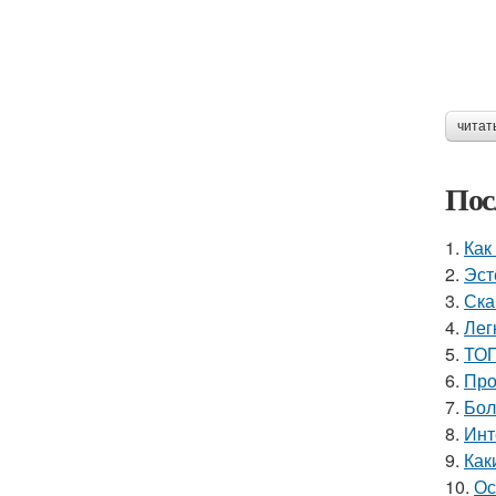
читат
Пос
1.
Как
2.
Эст
3.
Ска
4.
Лег
5.
ТОП
6.
Про
7.
Бол
8.
Инт
9.
Как
10.
Ос