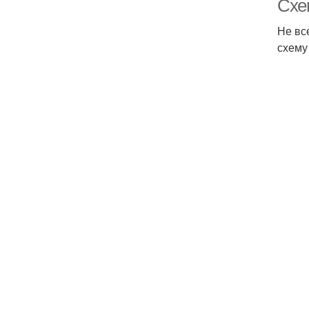
Схе
Не вс
схему