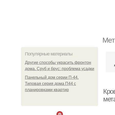
Мет
Популярные материалы
Другие способы украсить фронтон
дома. Сруб и брус: проблема усадки
Панельный дом серии П-44.
Типовая серия дома П44 с
планировками квартир
Кро
мет