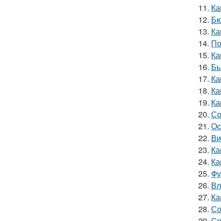
11.
Ка
12.
Бю
13.
Ка
14.
По
15.
Ка
16.
Бы
17.
Ка
18.
Ка
19.
Ка
20.
Со
21.
Ос
22.
Ви
23.
Ка
24.
Ка
25.
Фу
26.
Вл
27.
Ка
28.
Со
29.
Со