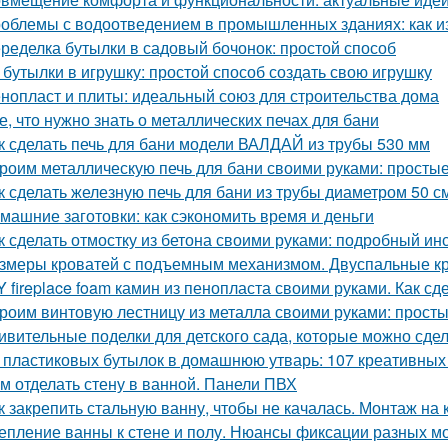
облемы с водоотведением в промышленных зданиях: как из
ределка бутылки в садовый бочонок: простой способ
 бутылки в игрушку: простой способ создать свою игрушку
нопласт и плиты: идеальный союз для строительства дома
е, что нужно знать о металлических печах для бани
к сделать печь для бани модели ВАЛДАЙ из трубы 530 мм
роим металлическую печь для бани своими руками: простые
к сделать железную печь для бани из трубы диаметром 50 с
машние заготовки: как сэкономить время и деньги
к сделать отмостку из бетона своими руками: подробный ин
змеры кроватей с подъемным механизмом. Двуспальные к
Y fireplace foam камин из пенопласта своими руками. Как с
роим винтовую лестницу из металла своими руками: прост
ивительные поделки для детского сада, которые можно сде
 пластиковых бутылок в домашнюю утварь: 107 креативных
м отделать стену в ванной. Панели ПВХ
к закрепить стальную ванну, чтобы не качалась. Монтаж на 
епление ванны к стене и полу. Нюансы фиксации разных м