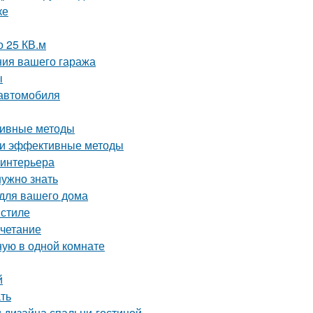
ке
о 25 КВ.м
ния вашего гаража
ы
 автомобиля
ктивные методы
е и эффективные методы
 интерьера
нужно знать
 для вашего дома
 стиле
очетание
ную в одной комнате
й
ать
 дизайна спальни-гостиной