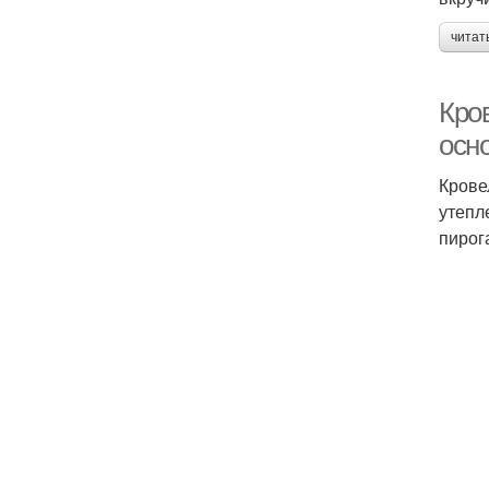
читат
Кро
осн
Крове
утепл
пирог