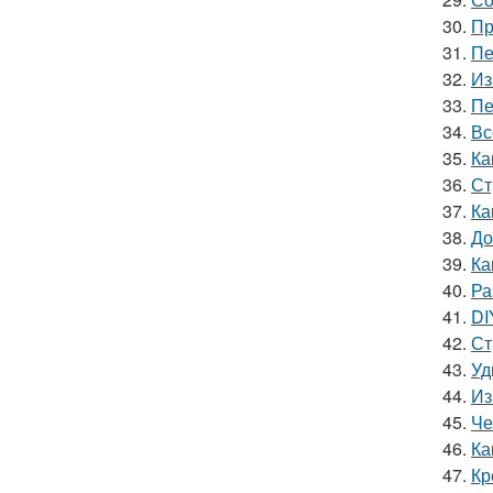
30.
Пр
31.
Пе
32.
Из
33.
Пе
34.
Вс
35.
Ка
36.
Ст
37.
Ка
38.
До
39.
Ка
40.
Ра
41.
DI
42.
Ст
43.
Уд
44.
Из
45.
Че
46.
Ка
47.
Кр