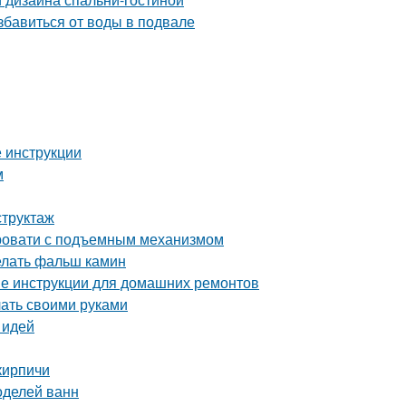
бавиться от воды в подвале
 инструкции
м
структаж
ровати с подъемным механизмом
делать фальш камин
ые инструкции для домашних ремонтов
лать своими руками
 идей
кирпичи
оделей ванн