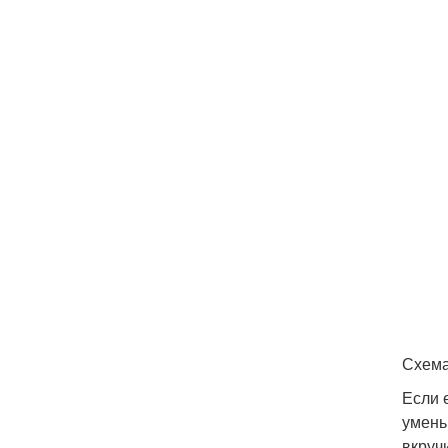
Схема
Если 
умень
вкруч