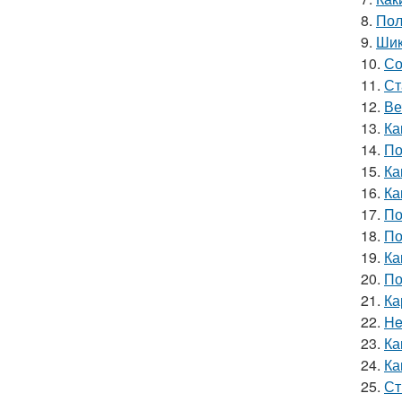
8.
Пол
9.
Шик
10.
Со
11.
Ст
12.
Ве
13.
Ка
14.
По
15.
Ка
16.
Ка
17.
По
18.
По
19.
Ка
20.
По
21.
Ка
22.
He
23.
Ка
24.
Ка
25.
Ст