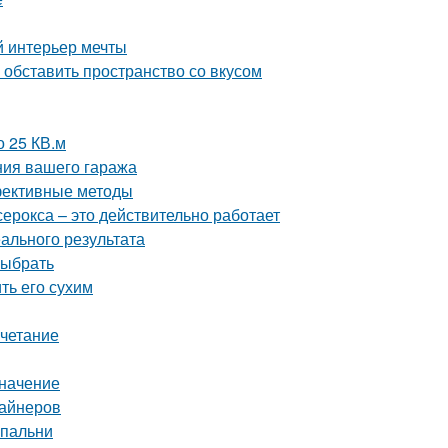
й интерьер мечты
обставить пространство со вкусом
о 25 КВ.м
ния вашего гаража
ффективные методы
серокса – это действительно работает
ального результата
выбрать
ть его сухим
очетание
значение
зайнеров
спальни