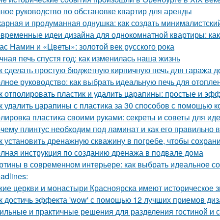
ное руководство по обстановке квартир для аренды
арная и продуманная однушка: как создать минималистски
временные идеи дизайна для однокомнатной квартиры: как 
ас Намин и «Цветы»: золотой век русского рока
чная печь спустя год: как изменилась наша жизнь
к сделать простую бюджетную кирпичную печь для гаража д
лное руководство: как выбрать идеальную печь для отопле
к отполировать пластик и удалить царапины: простые и э
к удалить царапины с пластика за 30 способов с помощью к
лировка пластика своими руками: секреты и советы для иде
чему плинтус необходим под ламинат и как его правильно 
к установить дренажную скважину в погребе, чтобы сохрани
лная инструкция по созданию дренажа в подвале дома
ртины в современном интерьере: как выбрать идеальное с
adlines:
кие церкви и монастыри Красноярска имеют историческое 
к достичь эффекта 'wow' с помощью 12 лучших приемов ди
ильные и практичные решения для разделения гостиной и 