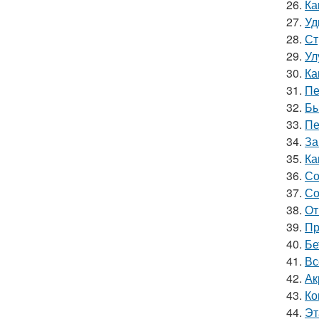
26.
Ка
27.
Уд
28.
Ст
29.
Ул
30.
Ка
31.
Пе
32.
Бы
33.
Пе
34.
За
35.
Ка
36.
Со
37.
Со
38.
От
39.
Пр
40.
Бе
41.
Вс
42.
Ак
43.
Ко
44.
Эт