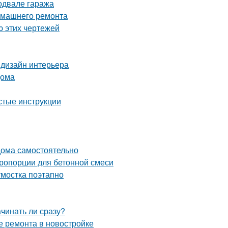
одвале гаража
домашнего ремонта
ю этих чертежей
 дизайн интерьера
дома
стые инструкции
 дома самостоятельно
пропорции для бетонной смеси
тмостка поэтапно
ачинать ли сразу?
е ремонта в новостройке