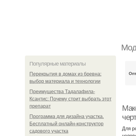
Мод
Популярные материалы
Оп
Перекрытия в домах из бревна:
выбор материала и технологии
Преимущества Тадалафила-
Ксантис: Почему стоит выбрать этот
препарат
Маке
чер
Программа для дизайна участка.
Бесплатный онлайн-конструктор
Для р
садового участка
челов