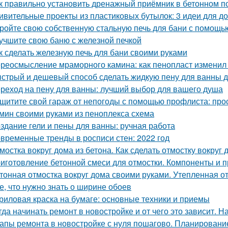
к правильно установить дренажный приёмник в бетонном п
ивительные проекты из пластиковых бутылок: 3 идеи для 
ройте свою собственную стальную печь для бани с помощь
учшите свою баню с железной печкой
к сделать железную печь для бани своими руками
реосмысление мраморного камина: как пенопласт изменил
стрый и дешевый способ сделать жидкую пену для ванны 
реход на пену для ванны: лучший выбор для вашего душа
щитите свой гараж от непогоды с помощью профлиста: про
мин своими руками из пеноплекса схема
здание гели и пены для ванны: ручная работа
временные тренды в росписи стен: 2022 год
мостка вокруг дома из бетона. Как сделать отмостку вокруг
иготовление бетонной смеси для отмостки. Компоненты и 
тонная отмостка вокруг дома своими руками. Утепленная о
е, что нужно знать о ширине обоев
риловая краска на бумаге: основные техники и приемы
гда начинать ремонт в новостройке и от чего это зависит. Н
апы ремонта в новостройке с нуля пошагово. Планировани