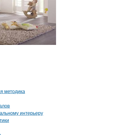
ая методика
алов
еальному интерьеру
тики
е