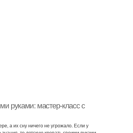
ими руками: мастер-класс с
е, а их сну ничего не угрожало. Если у
знания, то детскую кровать своими руками