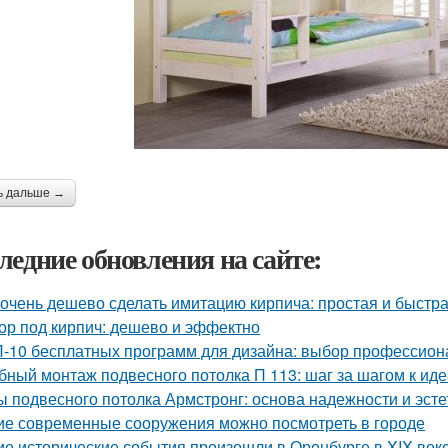
ь дальше →
ледние обновления на сайте:
 очень дешево сделать имитацию кирпича: простая и быстр
ор под кирпич: дешево и эффектно
-10 бесплатных программ для дизайна: выбор профессион
бный монтаж подвесного потолка П 113: шаг за шагом к ид
ы подвесного потолка Армстронг: основа надежности и эсте
ие современные сооружения можно посмотреть в городе
ие исторические события произошли в Оренбурге в XIX век