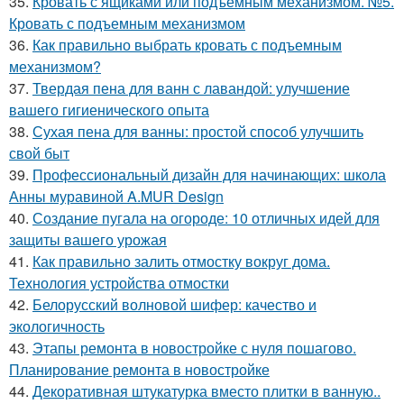
35.
Кровать с ящиками или подъемным механизмом. №5.
Кровать с подъемным механизмом
36.
Как правильно выбрать кровать с подъемным
механизмом?
37.
Твердая пена для ванн с лавандой: улучшение
вашего гигиенического опыта
38.
Сухая пена для ванны: простой способ улучшить
свой быт
39.
Профессиональный дизайн для начинающих: школа
Анны муравиной A.MUR Design
40.
Создание пугала на огороде: 10 отличных идей для
защиты вашего урожая
41.
Как правильно залить отмостку вокруг дома.
Технология устройства отмостки
42.
Белорусский волновой шифер: качество и
экологичность
43.
Этапы ремонта в новостройке с нуля пошагово.
Планирование ремонта в новостройке
44.
Декоративная штукатурка вместо плитки в ванную..