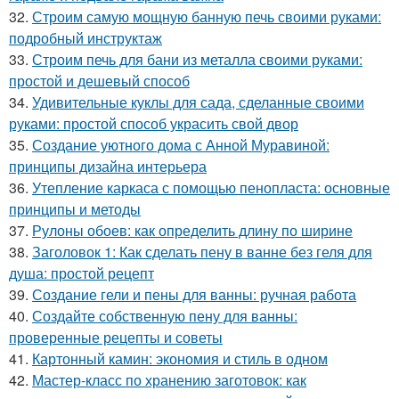
32.
Строим самую мощную банную печь своими руками:
подробный инструктаж
33.
Строим печь для бани из металла своими руками:
простой и дешевый способ
34.
Удивительные куклы для сада, сделанные своими
руками: простой способ украсить свой двор
35.
Создание уютного дома с Анной Муравиной:
принципы дизайна интерьера
36.
Утепление каркаса с помощью пенопласта: основные
принципы и методы
37.
Рулоны обоев: как определить длину по ширине
38.
Заголовок 1: Как сделать пену в ванне без геля для
душа: простой рецепт
39.
Создание гели и пены для ванны: ручная работа
40.
Создайте собственную пену для ванны:
проверенные рецепты и советы
41.
Картонный камин: экономия и стиль в одном
42.
Мастер-класс по хранению заготовок: как