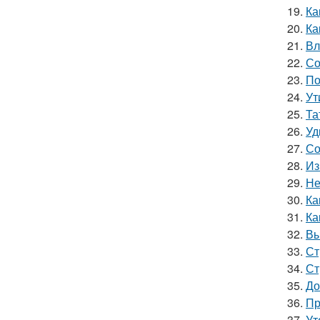
19.
Ка
20.
Ка
21.
Вл
22.
Со
23.
По
24.
Ут
25.
Та
26.
Уд
27.
Со
28.
Из
29.
Не
30.
Ка
31.
Ка
32.
Вы
33.
Ст
34.
Ст
35.
До
36.
Пр
37.
Ут