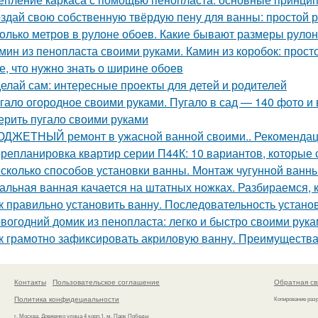
здай свою собственную твёрдую пену для ванны: простой 
олько метров в рулоне обоев. Какие бывают размеры руло
мин из пенопласта своими руками. Камин из коробок: прост
е, что нужно знать о ширине обоев
елай сам: интересные проекты для детей и родителей
гало огородное своими руками. Пугало в сад — 140 фото и 
ерить пугало своими руками
ДЖЕТНЫЙ ремонт в ужасной ванной своими.. Рекомендац
репланировка квартир серии П44К: 10 вариантов, которые 
сколько способов установки ванны. Монтаж чугунной ванны
альная ванная качается на штатных ножках. Разбираемся, к
к правильно установить ванну. Последовательность устано
вогодний домик из пенопласта: легко и быстро своими рук
к грамотно зафиксировать акриловую ванну. Преимущества
Контакты
Пользовательское соглашение
Обратная св
Политика конфидециальности
Копирование раз
г. Москва, Довженко улица 4 корп.1, м. Парк Победы