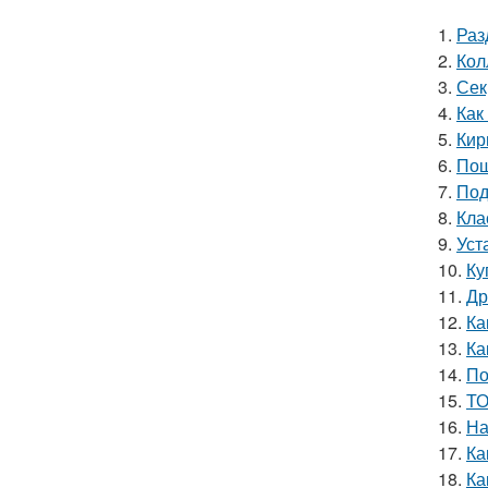
1.
Раз
2.
Кол
3.
Сек
4.
Как
5.
Кир
6.
Пош
7.
Под
8.
Кла
9.
Уст
10.
Ку
11.
Др
12.
Ка
13.
Ка
14.
По
15.
ТО
16.
На
17.
Ка
18.
Ка