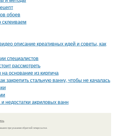
рецепт
нов обоев
о склеиваем
видео описание креативных идей и советы, как
ии специалистов
стоит рассмотреть
 на основание из кирпича
ак закрепить стальную ванну, чтобы не качалась
вки
ами
 и недостатки акриловых ванн
язь
решено при указании обратной гиперссылки.