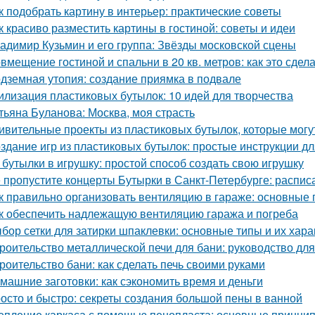
к подобрать картину в интерьер: практические советы
к красиво разместить картины в гостиной: советы и идеи
адимир Кузьмин и его группа: Звёзды московской сцены
вмещение гостиной и спальни в 20 кв. метров: как это сдел
дземная утопия: создание приямка в подвале
илизация пластиковых бутылок: 10 идей для творчества
тьяна Буланова: Москва, моя страсть
ивительные проекты из пластиковых бутылок, которые могу
здание игр из пластиковых бутылок: простые инструкции д
 бутылки в игрушку: простой способ создать свою игрушку
 пропустите концерты Бутырки в Санкт-Петербурге: распис
к правильно организовать вентиляцию в гараже: основные
к обеспечить надлежащую вентиляцию гаража и погреба
бор сетки для затирки шпаклевки: основные типы и их хара
роительство металлической печи для бани: руководство д
роительство бани: как сделать печь своими руками
машние заготовки: как сэкономить время и деньги
осто и быстро: секреты создания большой пены в ванной
епление каркаса с помощью пенопласта: основные принци