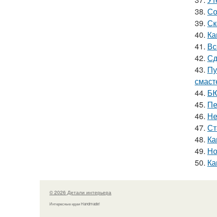
38.
Со
39.
Ск
40.
Ка
41.
Вс
42.
Сд
43.
Пу
смаст
44.
БЮ
45.
Пе
46.
Не
47.
Ст
48.
Ка
49.
Но
50.
Ка
© 2026 Детали интерьера
Интересные идеи Handmade!