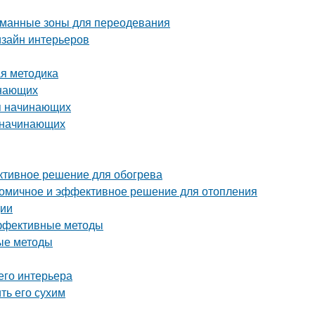
уманные зоны для переодевания
изайн интерьеров
ая методика
инающих
ля начинающих
я начинающих
ективное решение для обогрева
ономичное и эффективное решение для отопления
ции
эффективные методы
ые методы
его интерьера
ть его сухим