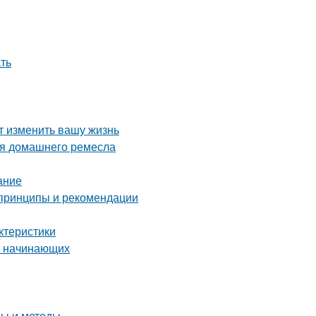
ать
т изменить вашу жизнь
ля домашнего ремесла
ание
 принципы и рекомендации
ктеристики
ля начинающих
пы и методы