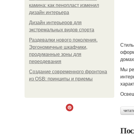
камина: как пенопласт изменил
дизайн интерьера
Дизайн интерьеров для
экстремальных видов спорта
Раздевалки нового поколения.
Стиль
Эргономичные шкафчики,
оформ
продуманные зоны для
домах
переодевания
Мы ре
Создание современного фронтона
интер
из OSB: принципы и приемы
харак
Освещ
читат
Пос