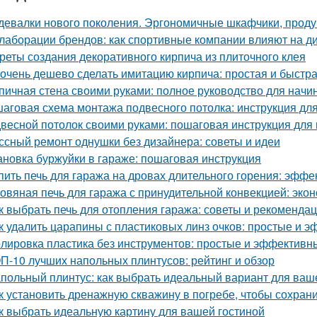
девалки нового поколения. Эргономичные шкафчики, прод
лаборации брендов: как спортивные компании влияют на д
реты создания декоративного кирпича из плиточного клея
 очень дешево сделать имитацию кирпича: простая и быстр
пичная стена своими руками: полное руководство для нач
аговая схема монтажа подвесного потолка: инструкция д
весной потолок своими руками: пошаговая инструкция дл
ссный ремонт однушки без дизайнера: советы и идеи
ановка буржуйки в гараже: пошаговая инструкция
пить печь для гаража на дровах длительного горения: эфф
овяная печь для гаража с принудительной конвекцией: эк
к выбрать печь для отопления гаража: советы и рекоменда
к удалить царапины с пластиковых линз очков: простые и 
лировка пластика без инструментов: простые и эффективн
П-10 лучших напольных плинтусов: рейтинг и обзор
польный плинтус: как выбрать идеальный вариант для ваш
к установить дренажную скважину в погребе, чтобы сохрани
к выбрать идеальную картину для вашей гостиной